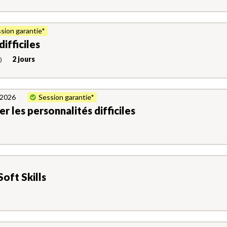
sion garantie*
ifficiles
2 jours
)
. 2026
Session garantie*
er les personnalités difficiles
Soft Skills