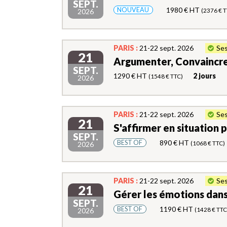
SEPT.
1980 € HT
NOUVEAU
(2376 € T
2026
PARIS :
21-22 sept. 2026
Ses
21
Argumenter, Convaincre
SEPT.
1290 € HT
2 jours
(1548 € TTC)
2026
PARIS :
21-22 sept. 2026
Ses
21
S'affirmer en situation p
SEPT.
890 € HT
BEST OF
(1068 € TTC)
2026
PARIS :
21-22 sept. 2026
Ses
21
Gérer les émotions dans
SEPT.
1190 € HT
BEST OF
(1428 € TTC
2026