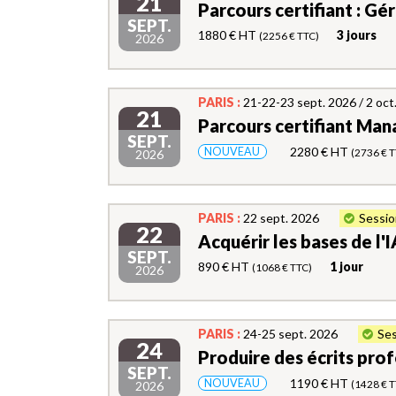
21
Parcours certifiant : G
SEPT.
1880 € HT
3 jours
(2256 € TTC)
2026
PARIS :
21-22-23 sept. 2026 / 2 oct
21
Parcours certifiant Man
SEPT.
2280 € HT
NOUVEAU
(2736 € T
2026
PARIS :
22 sept. 2026
Sessio
22
Acquérir les bases de l'
SEPT.
890 € HT
1 jour
(1068 € TTC)
2026
PARIS :
24-25 sept. 2026
Ses
24
Produire des écrits prof
SEPT.
1190 € HT
NOUVEAU
(1428 € T
2026