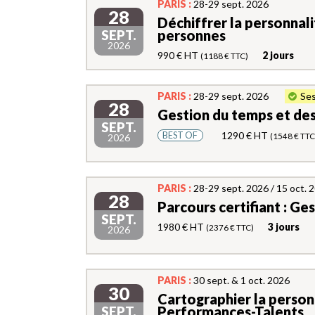
PARIS :
28-29 sept. 2026
28
Déchiffrer la personnalit
SEPT.
personnes
2026
990 € HT
2 jours
(1188 € TTC)
PARIS :
28-29 sept. 2026
Ses
28
Gestion du temps et des
SEPT.
1290 € HT
BEST OF
(1548 € TTC
2026
PARIS :
28-29 sept. 2026 / 15 oct. 
28
Parcours certifiant : Ge
SEPT.
1980 € HT
3 jours
(2376 € TTC)
2026
PARIS :
30 sept. & 1 oct. 2026
30
Cartographier la person
SEPT.
Performances-Talents