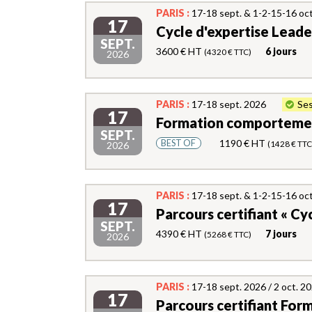
PARIS :
17-18 sept. & 1-2-15-16 oc
17
Cycle d'expertise Lead
SEPT.
3600 € HT
6 jours
(4320 € TTC)
2026
PARIS :
17-18 sept. 2026
Ses
17
Formation comportement
SEPT.
1190 € HT
BEST OF
(1428 € TTC
2026
PARIS :
17-18 sept. & 1-2-15-16 oct
17
Parcours certifiant « C
SEPT.
4390 € HT
7 jours
(5268 € TTC)
2026
PARIS :
17-18 sept. 2026 / 2 oct. 2
17
Parcours certifiant For