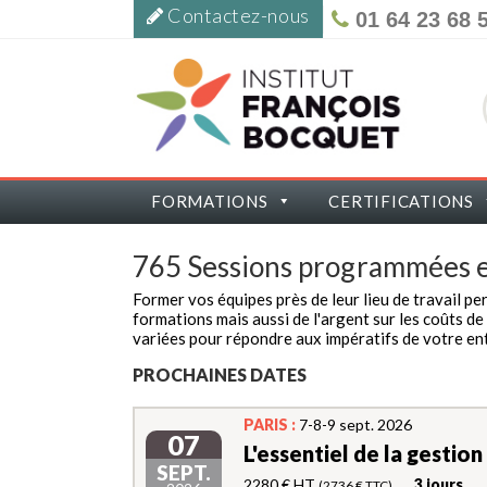
Contactez-nous
01 64 23 68 
FORMATIONS
CERTIFICATIONS
765 Sessions programmées 
Former vos équipes près de leur lieu de travail pe
formations mais aussi de l'argent sur les coûts d
variées pour répondre aux impératifs de votre ent
PROCHAINES DATES
PARIS :
7-8-9 sept. 2026
07
L'essentiel de la gestio
SEPT.
2280 € HT
3 jours
(2736 € TTC)