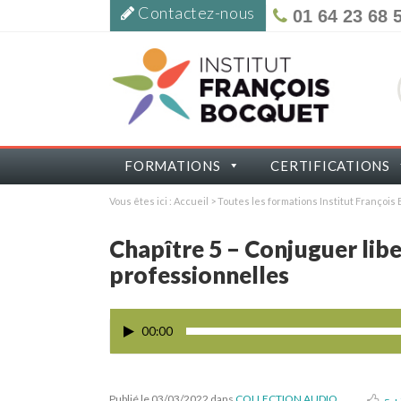
Contactez-nous
01 64 23 68 
FORMATIONS
CERTIFICATIONS
Vous êtes ici :
Accueil
>
Toutes les formations Institut Françoi
Chapître 5 – Conjuguer liber
professionnelles
00:00
Publié le 03/03/2022
dans
COLLECTION AUDIO