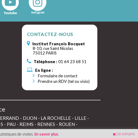
CONTACTEZ-NOUS
Institut François Bocquet
8-10, rue Saint Nicolas
75012 PARIS
Téléphone :
01 64 23 68 51
En ligne :
Formulaire de contact
Prendre un RDV (tel ou visio)
ce
FERRAND
-
DIJON
-
LA ROCHELLE
-
LILLE
-
IS
-
PAU
-
REIMS
-
RENNES
-
ROUEN
-
J'ai compris
atistiques de visites.
En savoir plus.