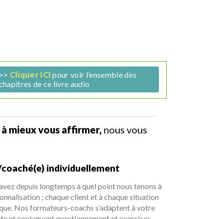
>>
Cliquer ICI
pour voir l’ensemble des
chapîtres de ce livre audio
 à mieux vous affirmer,
nous vous
coaché(e) individuellement
avez depuis longtemps à quel point nous tenons à
onnalisation ; chaque client et à chaque situation
ique. Nos formateurs-coachs s’adaptent à votre
te et conjuguent questionnement et exercices