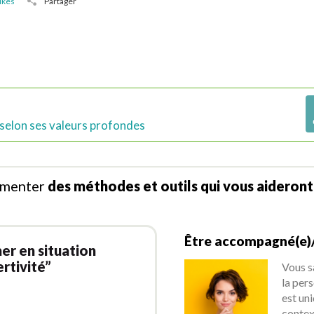
ikes
Partager
 selon ses valeurs profondes
rimenter
des
méthodes et outils qui vous aideront
Être accompagné(e)/
er en situation
ertivité”
Vous s
la pers
est un
contex