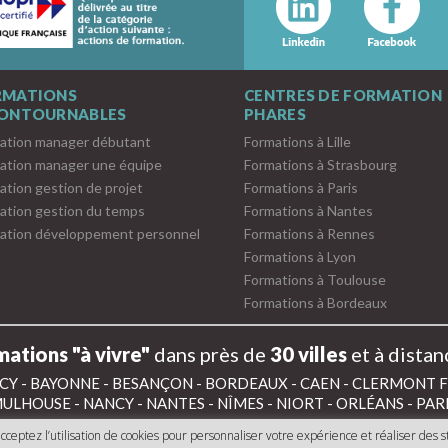
RMATIONS
CENTRES DE FORMATION
CONTOURNABLES
PHARES
ation manager débutant
Formations à Lille
ation manager une équipe
Formations à Strasbourg
ation gestion de projet
Formations à Paris
ation gestion du temps
Formations à Nantes
ation développement personnel
Formations à Rennes
Formations à Lyon
Formations à Toulouse
Formations à Bordeaux
ations "à vivre"
dans près de
30 villes
et à distan
CY
-
BAYONNE
-
BESANÇON
-
BORDEAUX
-
CAEN
-
CLERMONT 
ULHOUSE
-
NANCY
-
NANTES
-
NÎMES
-
NIORT
-
ORLÉANS
-
PAR
cceptez l’utilisation de cookies pour personnaliser votre expérience et réaliser des st