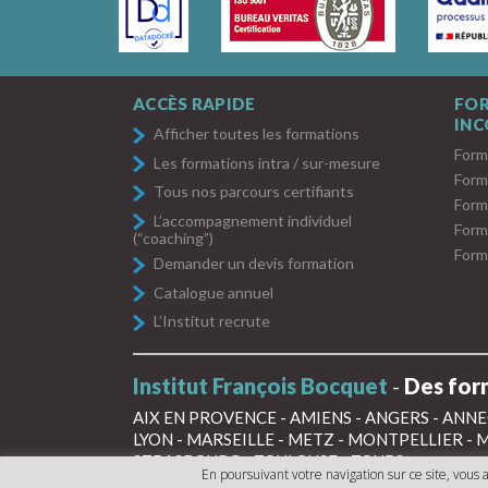
ACCÈS RAPIDE
FO
IN
Afficher toutes les formations
Form
Les formations intra / sur-mesure
Form
Tous nos parcours certifiants
Form
L’accompagnement individuel
Form
(“coaching”)
Form
Demander un devis formation
Catalogue annuel
L’Institut recrute
Institut François Bocquet
-
Des form
AIX EN PROVENCE
-
AMIENS
-
ANGERS
-
ANNE
LYON
-
MARSEILLE
-
METZ
-
MONTPELLIER
-
M
STRASBOURG
-
TOULOUSE
-
TOURS
En poursuivant votre navigation sur ce site, vous a