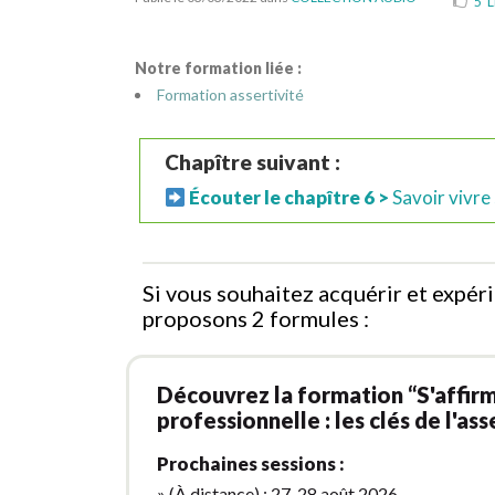
5
L
Notre formation liée :
Formation assertivité
Chapître suivant :
Écouter le chapître 6 >
Savoir vivre
Si vous souhaitez acquérir et expé
proposons 2 formules :
Découvrez la formation “S'affirm
professionnelle : les clés de l'ass
Prochaines sessions :
» (À distance) : 27-28 août 2026