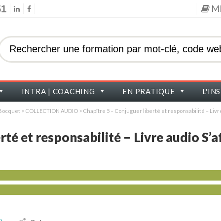
M
51
INTRA | COACHING
EN PRATIQUE
L'IN
s Bocquet
>
COLLECTION AUDIO
>
Chapître 5 – Conjuguer liberté et responsabilité – Livr
té et responsabilité – Livre audio S’a