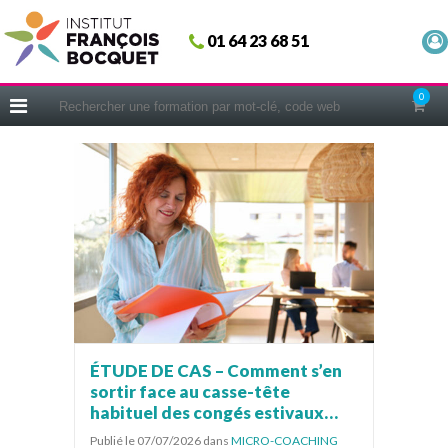
Fermer
01 64 23 68 51
ACCUEIL
FORMATIONS
0
CERIFICATIONS
INTRAS | SUR-MESURE
COACHING
EN PRATIQUE
NOUS CONNAÎTRE
CONSEILS MICRO-COACHING
PODCAST
WEBINAIRES
ÉTUDE DE CAS – Comment s’en
sortir face au casse-tête
QUESTIONNAIRE GRATUIT
habituel des congés estivaux…
Publié le 07/07/2026
dans
MICRO-COACHING