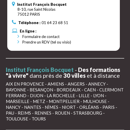
Institut François Bocquet
8-10, rue Saint Nicolas
75012 PARIS
Téléphone :
01 64 23 68 51
En ligne :
Formulaire de contact
Prendre un RDV (tel ou visio)
Institut François Bocquet
-
Des formations
"à vivre"
dans près de
30 villes
et à distance
AIX EN PROVENCE
-
AMIENS
-
ANGERS
-
ANNECY
-
BAYONNE
-
BESANÇON
-
BORDEAUX
-
CAEN
-
CLERMONT
FERRAND
-
DIJON
-
LA ROCHELLE
-
LILLE
-
LYON
-
MARSEILLE
-
METZ
-
MONTPELLIER
-
MULHOUSE
-
NANCY
-
NANTES
-
NÎMES
-
NIORT
-
ORLÉANS
-
PARIS
-
PAU
-
REIMS
-
RENNES
-
ROUEN
-
STRASBOURG
-
TOULOUSE
-
TOURS