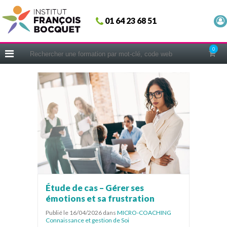
Fermer
01 64 23 68 51
ACCUEIL
FORMATIONS
0
CERIFICATIONS
INTRAS | SUR-MESURE
COACHING
EN PRATIQUE
NOUS CONNAÎTRE
CONSEILS MICRO-COACHING
PODCAST
WEBINAIRES
Étude de cas – Gérer ses
émotions et sa frustration
QUESTIONNAIRE GRATUIT
Publié le 16/04/2026
dans
MICRO-COACHING
Connaissance et gestion de Soi