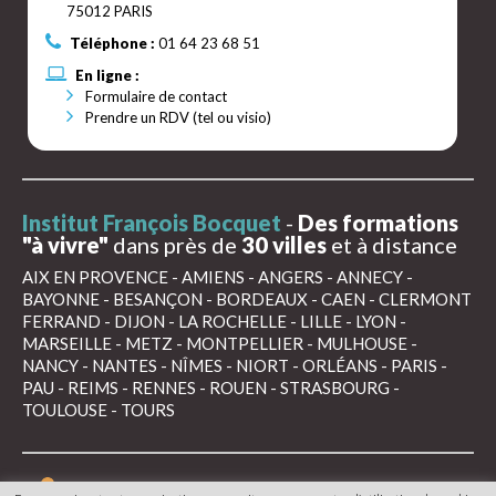
75012 PARIS
Téléphone :
01 64 23 68 51
En ligne :
Formulaire de contact
Prendre un RDV (tel ou visio)
Institut François Bocquet
-
Des formations
"à vivre"
dans près de
30 villes
et à distance
AIX EN PROVENCE
-
AMIENS
-
ANGERS
-
ANNECY
-
BAYONNE
-
BESANÇON
-
BORDEAUX
-
CAEN
-
CLERMONT
FERRAND
-
DIJON
-
LA ROCHELLE
-
LILLE
-
LYON
-
MARSEILLE
-
METZ
-
MONTPELLIER
-
MULHOUSE
-
NANCY
-
NANTES
-
NÎMES
-
NIORT
-
ORLÉANS
-
PARIS
-
PAU
-
REIMS
-
RENNES
-
ROUEN
-
STRASBOURG
-
TOULOUSE
-
TOURS
Mentions légales
Conditions générales de