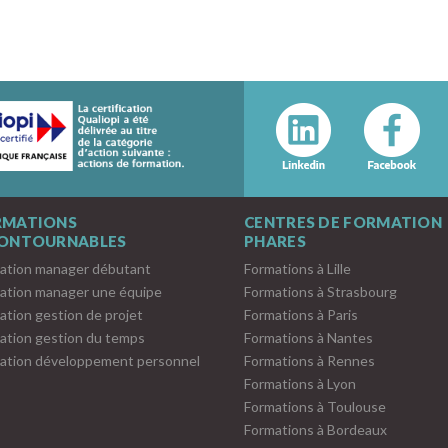
RMATIONS
CENTRES DE FORMATION
CONTOURNABLES
PHARES
ation manager débutant
Formations à Lille
ation manager une équipe
Formations à Strasbourg
ation gestion de projet
Formations à Paris
ation gestion du temps
Formations à Nantes
ation développement personnel
Formations à Rennes
Formations à Lyon
Formations à Toulouse
Formations à Bordeaux