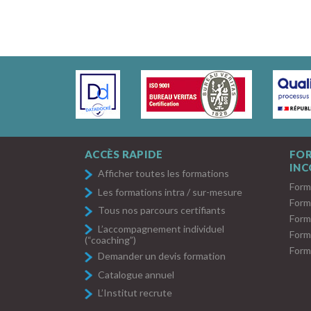
ACCÈS RAPIDE
FO
IN
Afficher toutes les formations
Form
Les formations intra / sur-mesure
Form
Tous nos parcours certifiants
Form
L’accompagnement individuel
Form
(“coaching”)
Form
Demander un devis formation
Catalogue annuel
L’Institut recrute