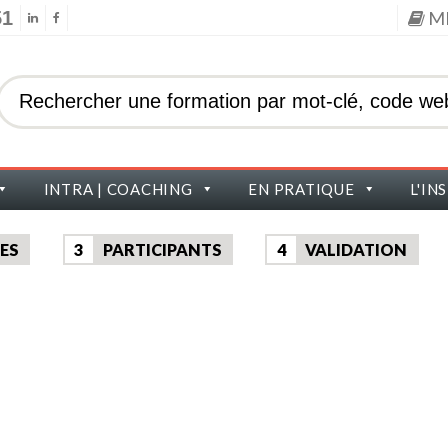
51
M
INTRA | COACHING
EN PRATIQUE
L'IN
ES
3
PARTICIPANTS
4
VALIDATION