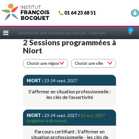
Fermer
01 64 23 68 51
ACCUEIL
FORMATIONS
0
CERIFICATIONS
2 Sessions programmées à
Niort
INTRAS | SUR-MESURE
COACHING
Choisir une région
Choisir une ville
EN PRATIQUE
NIORT :
23-24 sept. 2027
NOUS CONNAÎTRE
S'affirmer en situation professionnelle :
CONSEILS MICRO-COACHING
les clés de l'assertivité
PODCAST
WEBINAIRES
NIORT :
23-24 sept. 2027 /
21 oct. 2027
(organisé à distance)
QUESTIONNAIRE GRATUIT
Parcours certifiant : S'affirmer en
situation professionnelle - les clés de