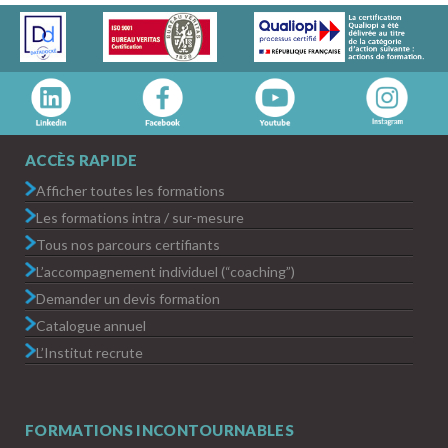
ACCÈS RAPIDE
Afficher toutes les formations
Les formations intra / sur-mesure
Tous nos parcours certifiants
L’accompagnement individuel (“coaching”)
Demander un devis formation
Catalogue annuel
L’Institut recrute
FORMATIONS INCONTOURNABLES