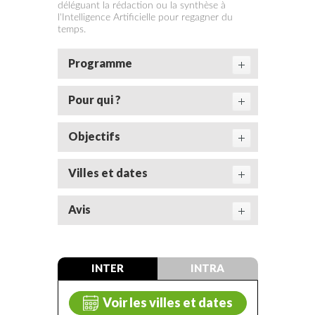
déléguant la rédaction ou la synthèse à
l'Intelligence Artificielle pour regagner du
temps.
Programme
Pour qui ?
Objectifs
Villes et dates
Avis
INTER
INTRA
Voir les villes et dates