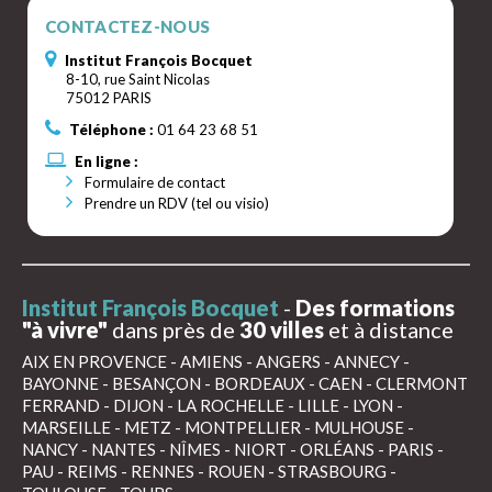
CONTACTEZ-NOUS
Institut François Bocquet
8-10, rue Saint Nicolas
75012 PARIS
Téléphone :
01 64 23 68 51
En ligne :
Formulaire de contact
Prendre un RDV (tel ou visio)
Institut François Bocquet
-
Des formations
"à vivre"
dans près de
30 villes
et à distance
AIX EN PROVENCE
-
AMIENS
-
ANGERS
-
ANNECY
-
BAYONNE
-
BESANÇON
-
BORDEAUX
-
CAEN
-
CLERMONT
FERRAND
-
DIJON
-
LA ROCHELLE
-
LILLE
-
LYON
-
MARSEILLE
-
METZ
-
MONTPELLIER
-
MULHOUSE
-
NANCY
-
NANTES
-
NÎMES
-
NIORT
-
ORLÉANS
-
PARIS
-
PAU
-
REIMS
-
RENNES
-
ROUEN
-
STRASBOURG
-