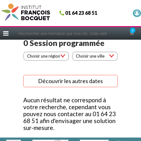
Fermer
01 64 23 68 51
ACCUEIL
FORMATIONS
0
CERIFICATIONS
0 Session programmée
INTRAS | SUR-MESURE
Choisir une région
Choisir une ville
COACHING
EN PRATIQUE
Découvrir les autres dates
NOUS CONNAÎTRE
CONSEILS MICRO-COACHING
Aucun résultat ne correspond à
PODCAST
votre recherche, cependant vous
pouvez nous contacter au 01 64 23
WEBINAIRES
68 51 afin d'envisager une solution
QUESTIONNAIRE GRATUIT
sur-mesure.