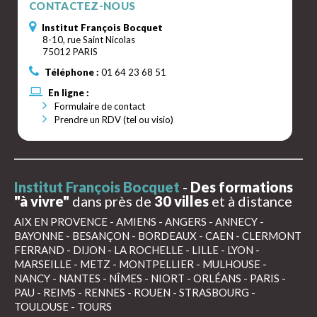
CONTACTEZ-NOUS
Institut François Bocquet
8-10, rue Saint Nicolas
75012 PARIS
Téléphone :
01 64 23 68 51
En ligne :
Formulaire de contact
Prendre un RDV (tel ou visio)
Institut François Bocquet
-
Des formations
"à vivre"
dans près de
30 villes
et à distance
AIX EN PROVENCE
-
AMIENS
-
ANGERS
-
ANNECY
-
BAYONNE
-
BESANÇON
-
BORDEAUX
-
CAEN
-
CLERMONT
FERRAND
-
DIJON
-
LA ROCHELLE
-
LILLE
-
LYON
-
MARSEILLE
-
METZ
-
MONTPELLIER
-
MULHOUSE
-
NANCY
-
NANTES
-
NÎMES
-
NIORT
-
ORLÉANS
-
PARIS
-
PAU
-
REIMS
-
RENNES
-
ROUEN
-
STRASBOURG
-
TOULOUSE
-
TOURS