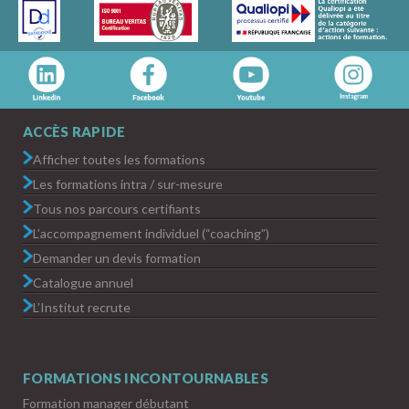
ACCÈS RAPIDE
Afficher toutes les formations
Les formations intra / sur-mesure
Tous nos parcours certifiants
L’accompagnement individuel (“coaching”)
Demander un devis formation
Catalogue annuel
L’Institut recrute
FORMATIONS INCONTOURNABLES
Formation manager débutant