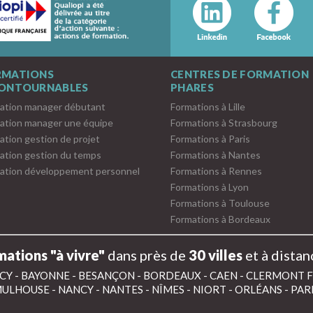
RMATIONS
CENTRES DE FORMATION
CONTOURNABLES
PHARES
ation manager débutant
Formations à Lille
ation manager une équipe
Formations à Strasbourg
ation gestion de projet
Formations à Paris
ation gestion du temps
Formations à Nantes
ation développement personnel
Formations à Rennes
Formations à Lyon
Formations à Toulouse
Formations à Bordeaux
ations "à vivre"
dans près de
30 villes
et à distan
CY
-
BAYONNE
-
BESANÇON
-
BORDEAUX
-
CAEN
-
CLERMONT 
ULHOUSE
-
NANCY
-
NANTES
-
NÎMES
-
NIORT
-
ORLÉANS
-
PAR