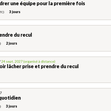
drer une équipe pour la première fois
3 jours
TC)
rendre du recul
2 jours
)
/
24 sept. 2027 (organisé à distance)
oir lâcher prise et prendre du recul
27
quotidien
3 jours
)