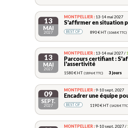
MONTPELLIER :
13-14 mai 2027
13
S'affirmer en situation p
MAI
BEST OF
2027
890 € HT
(1068 € TTC)
MONTPELLIER :
13-14 mai 2027 /
1
13
Parcours certifiant : S'a
l'assertivité
MAI
2027
1580 € HT
3 jours
(1896 € TTC)
MONTPELLIER :
9-10 sept. 2027
09
Encadrer une équipe pou
SEPT.
BEST OF
2027
1190 € HT
(1428 € TTC
MONTPELLIER :
9-10 sept. 2027 /