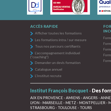
ACCÈS RAPIDE
FO
IN
Afficher toutes les formations
Form
Les formations intra / sur-mesure
Form
Tous nos parcours certifiants
Form
L’accompagnement individuel
Form
(“coaching”)
Form
Demander un devis formation
Catalogue annuel
L’Institut recrute
Institut François Bocquet
-
Des form
AIX EN PROVENCE
-
AMIENS
-
ANGERS
-
ANNE
LYON
-
MARSEILLE
-
METZ
-
MONTPELLIER
-
M
STRASBOURG
-
TOULOUSE
-
TOURS