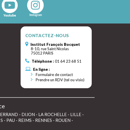
CONTACTEZ-NOUS
Institut François Bocquet
8-10, rue Saint Nicolas
75012 PARIS
Téléphone :
01 64 23 68 51
En ligne :
Formulaire de contact
Prendre un RDV (tel ou visio)
ce
FERRAND
-
DIJON
-
LA ROCHELLE
-
LILLE
-
IS
-
PAU
-
REIMS
-
RENNES
-
ROUEN
-