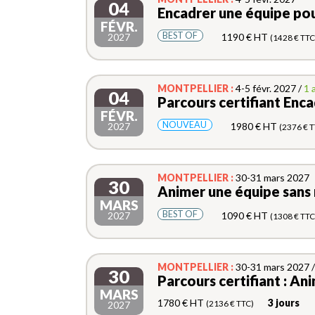
04
Encadrer une équipe pou
FÉVR.
BEST OF
2027
1190 € HT
(1428 € TTC
MONTPELLIER :
4-5 févr. 2027 /
1 a
04
Parcours certifiant Enca
FÉVR.
NOUVEAU
2027
1980 € HT
(2376 € T
MONTPELLIER :
30-31 mars 2027
30
Animer une équipe sans 
MARS
BEST OF
2027
1090 € HT
(1308 € TTC
MONTPELLIER :
30-31 mars 2027 /
30
Parcours certifiant : An
MARS
1780 € HT
3 jours
(2136 € TTC)
2027