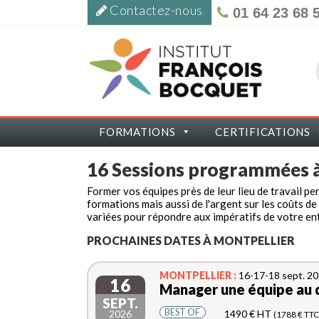
Contactez-nous
01 64 23 68 
FORMATIONS
CERTIFICATIONS
16 Sessions programmées 
Former vos équipes près de leur lieu de travail pe
formations mais aussi de l'argent sur les coûts d
variées pour répondre aux impératifs de votre ent
PROCHAINES DATES À MONTPELLIER
MONTPELLIER :
16-17-18 sept. 2
16
Manager une équipe au 
SEPT.
BEST OF
2026
1490 € HT
(1788 € TTC