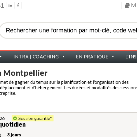
M
51
INTRA | COACHING
EN PRATIQUE
L'IN
à
Montpellier
rmet de gagner du temps sur la planification et l'organisation des
e déplacement et d'hébergement. Les durées et modalités des session
reprise.
026
Session garantie*
quotidien
3 jours
)