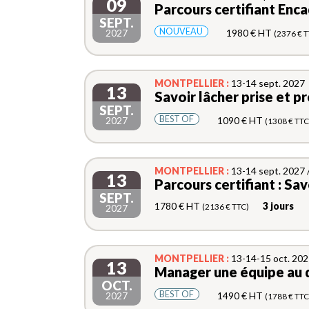
09
Parcours certifiant Enca
SEPT.
NOUVEAU
2027
1980 € HT
(2376 € T
MONTPELLIER :
13-14 sept. 2027
13
Savoir lâcher prise et p
SEPT.
BEST OF
2027
1090 € HT
(1308 € TTC
MONTPELLIER :
13-14 sept. 2027 
13
Parcours certifiant : Sav
SEPT.
1780 € HT
3 jours
(2136 € TTC)
2027
MONTPELLIER :
13-14-15 oct. 20
13
Manager une équipe au 
OCT.
BEST OF
2027
1490 € HT
(1788 € TTC