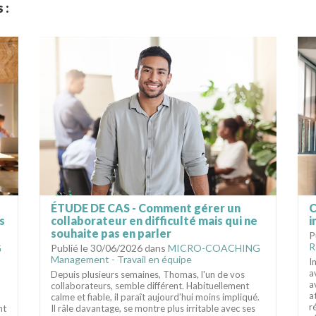
 :
ÉTUDE DE CAS - Comment gérer un
C
s
collaborateur en difficulté mais qui ne
i
souhaite pas en parler
P
R
G
Publié le 30/06/2026 dans
MICRO-COACHING
Management - Travail en équipe
I
a
Depuis plusieurs semaines, Thomas, l'un de vos
a
collaborateurs, semble différent. Habituellement
a
calme et fiable, il paraît aujourd’hui moins impliqué.
r
nt
Il râle davantage, se montre plus irritable avec ses