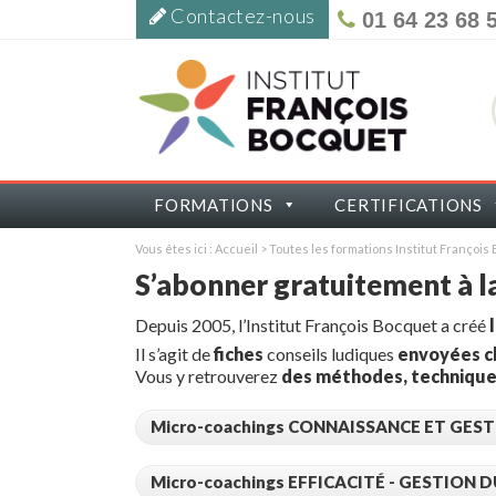
Contactez-nous
01 64 23 68 
FORMATIONS
CERTIFICATIONS
Vous êtes ici :
Accueil
>
Toutes les formations Institut Françoi
S’abonner gratuitement à
Depuis 2005, l’Institut François Bocquet a créé
Il s’agit de
fiches
conseils ludiques
envoyées c
Vous y retrouverez
des
méthodes, technique
Micro-coachings CONNAISSANCE ET GEST
Micro-coachings EFFICACITÉ - GESTION 