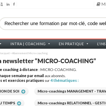
M
51
INTRA | COACHING
EN PRATIQUE
L'IN
s Bocquet
>
Abonnement Micro-coaching
 la newsletter “MICRO-COACHING”
le coaching à distance
: MICRO-COACHING.
haque semaine par email
aux abonnés.
s et exercices pratiques
sur
4 thématiques :
ION DE SOI
Micro-coachings MANAGEMENT - TRAV
DU TEMPS
Micro-coachings RELATIONNEL - GEST