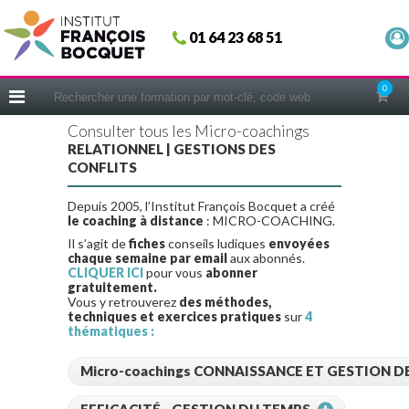
Fermer
01 64 23 68 51
ACCUEIL
FORMATIONS
0
CERIFICATIONS
Consulter tous les Micro-coachings
INTRAS | SUR-MESURE
RELATIONNEL | GESTIONS DES
CONFLITS
COACHING
Depuis 2005, l’Institut François Bocquet a créé
EN PRATIQUE
le coaching à distance
: MICRO-COACHING.
NOUS CONNAÎTRE
Il s’agit de
fiches
conseils ludiques
envoyées
chaque semaine par email
aux abonnés.
CONSEILS MICRO-COACHING
CLIQUER ICI
pour vous
abonner
gratuitement.
Vous y retrouverez
des
méthodes,
PODCAST
techniques et exercices pratiques
sur
4
thématiques :
WEBINAIRES
QUESTIONNAIRE GRATUIT
Micro-coachings CONNAISSANCE ET GESTION DE