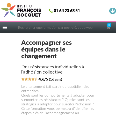
Fermer
01 64 23 68 51
ACCUEIL
FORMATIONS
0
CERIFICATIONS
INTRAS | SUR-MESURE
Accompagner ses
équipes dans le
COACHING
changement
EN PRATIQUE
Des résistances individuelles à
NOUS CONNAÎTRE
l'adhésion collective
CONSEILS MICRO-COACHING
4,6/5
(16 avis)
PODCAST
Le changement fait partie du quotidien des
entreprises.
WEBINAIRES
Quels sont les comportements à adopter pour
surmonter les résistances ? Quelles sont les
QUESTIONNAIRE GRATUIT
stratégies à adopter pour susciter l'adhésion ?
Cette formation vous permettra d'identifier les
étapes clés de l'accompagnement au