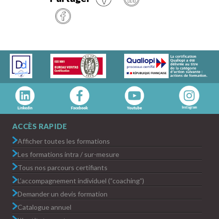
ACCÈS RAPIDE
Afficher toutes les formations
Les formations intra / sur-mesure
Tous nos parcours certifiants
L’accompagnement individuel (“coaching”)
Demander un devis formation
Catalogue annuel