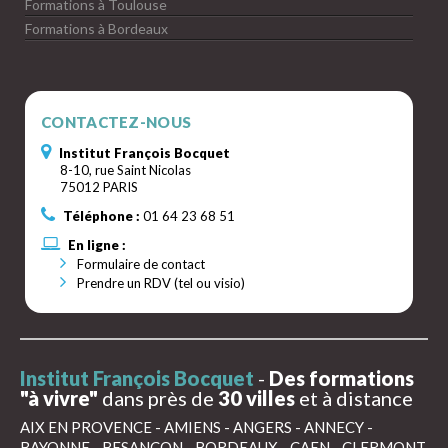
Formations à Toulouse
Formations à Bordeaux
CONTACTEZ-NOUS
Institut François Bocquet
8-10, rue Saint Nicolas
75012 PARIS
Téléphone :
01 64 23 68 51
En ligne :
Formulaire de contact
Prendre un RDV (tel ou visio)
Institut François Bocquet
-
Des formations
"à vivre"
dans près de
30 villes
et à distance
AIX EN PROVENCE
-
AMIENS
-
ANGERS
-
ANNECY
-
BAYONNE
-
BESANÇON
-
BORDEAUX
-
CAEN
-
CLERMONT