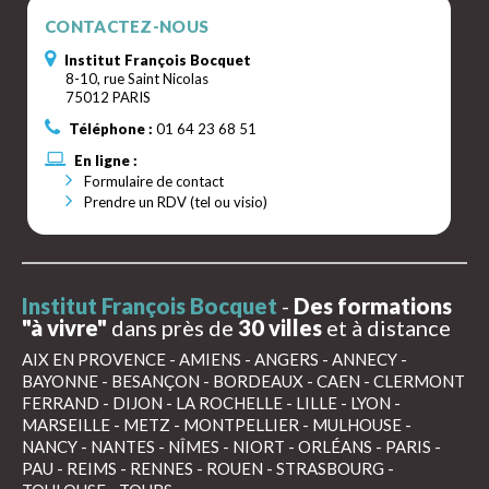
CONTACTEZ-NOUS
Institut François Bocquet
8-10, rue Saint Nicolas
75012 PARIS
Téléphone :
01 64 23 68 51
En ligne :
Formulaire de contact
Prendre un RDV (tel ou visio)
Institut François Bocquet
-
Des formations
"à vivre"
dans près de
30 villes
et à distance
AIX EN PROVENCE
-
AMIENS
-
ANGERS
-
ANNECY
-
BAYONNE
-
BESANÇON
-
BORDEAUX
-
CAEN
-
CLERMONT
FERRAND
-
DIJON
-
LA ROCHELLE
-
LILLE
-
LYON
-
MARSEILLE
-
METZ
-
MONTPELLIER
-
MULHOUSE
-
NANCY
-
NANTES
-
NÎMES
-
NIORT
-
ORLÉANS
-
PARIS
-
PAU
-
REIMS
-
RENNES
-
ROUEN
-
STRASBOURG
-