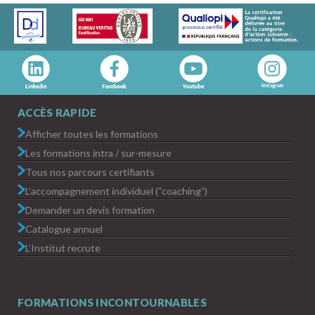
ACCÈS RAPIDE
Afficher toutes les formations
Les formations intra / sur-mesure
Tous nos parcours certifiants
L’accompagnement individuel (“coaching”)
Demander un devis formation
Catalogue annuel
L’Institut recrute
FORMATIONS INCONTOURNABLES