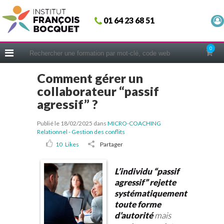
Fermer
01 64 23 68 51
ACCUEIL
FORMATIONS
0
CERIFICATIONS
Comment gérer un
INTRAS | SUR-MESURE
collaborateur “passif
COACHING
agressif” ?
EN PRATIQUE
Publié le 18/02/2025
dans
MICRO-COACHING
NOUS CONNAÎTRE
Relationnel - Gestion des conflits
10
Likes
Partager
CONSEILS MICRO-COACHING
PODCAST
L’individu “passif
agressif” rejette
WEBINAIRES
systématiquement
QUESTIONNAIRE GRATUIT
toute forme
d’autorité
mais