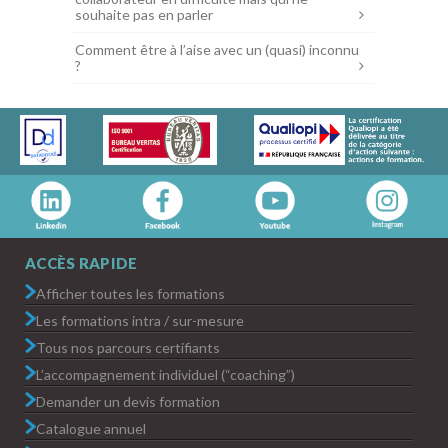
souhaite pas en parler
Comment être à l’aise avec un (quasi) inconnu
?
ACCÈS RAPIDE
Afficher toutes les formations
Les formations intra / sur-mesure
Tous nos parcours certifiants
L’accompagnement individuel (“coaching”)
Demander un devis formation
Catalogue annuel