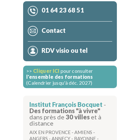
01 64 23 68 51
Contact
RDV visio ou tel
>>
Cliquer ICI
pour consulter
l'ensemble des formations
(Calendrier jusqu'à déc. 2027)
Institut François Bocquet
-
Des formations "à vivre"
dans près de
30 villes
et à
distance
AIX EN PROVENCE
-
AMIENS
-
ANGERS
-
ANNECY
-
BAYONNE
-