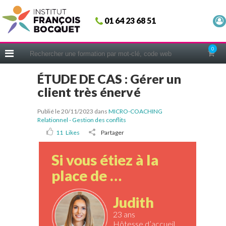
Fermer
01 64 23 68 51
ACCUEIL
FORMATIONS
0
CERIFICATIONS
ÉTUDE DE CAS : Gérer un
INTRAS | SUR-MESURE
client très énervé
COACHING
Publié le 20/11/2023
dans
MICRO-COACHING
EN PRATIQUE
Relationnel - Gestion des conflits
NOUS CONNAÎTRE
11
Likes
Partager
CONSEILS MICRO-COACHING
Si vous étiez à la
PODCAST
place de …
WEBINAIRES
Judith
QUESTIONNAIRE GRATUIT
23 ans
Hôtesse d’accueil