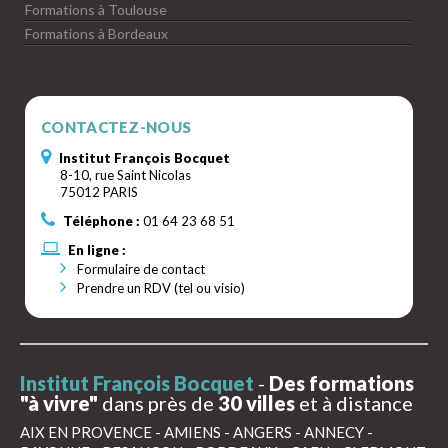
Formations à Toulouse
Formations à Bordeaux
CONTACTEZ-NOUS
Institut François Bocquet
8-10, rue Saint Nicolas
75012 PARIS
Téléphone :
01 64 23 68 51
En ligne :
Formulaire de contact
Prendre un RDV (tel ou visio)
Institut François Bocquet
-
Des formations
"à vivre"
dans près de
30 villes
et à distance
AIX EN PROVENCE
-
AMIENS
-
ANGERS
-
ANNECY
-