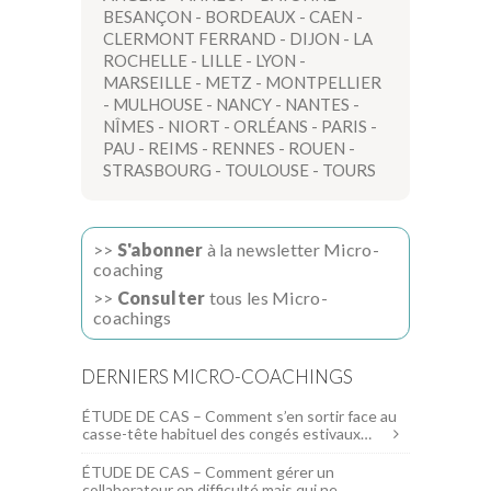
BESANÇON
-
BORDEAUX
-
CAEN
-
CLERMONT FERRAND
-
DIJON
-
LA
ROCHELLE
-
LILLE
-
LYON
-
MARSEILLE
-
METZ
-
MONTPELLIER
-
MULHOUSE
-
NANCY
-
NANTES
-
NÎMES
-
NIORT
-
ORLÉANS
-
PARIS
-
PAU
-
REIMS
-
RENNES
-
ROUEN
-
STRASBOURG
-
TOULOUSE
-
TOURS
>>
S'abonner
à la newsletter Micro-
coaching
>>
Consulter
tous les Micro-
coachings
DERNIERS MICRO-COACHINGS
ÉTUDE DE CAS – Comment s’en sortir face au
casse-tête habituel des congés estivaux…
ÉTUDE DE CAS – Comment gérer un
collaborateur en difficulté mais qui ne