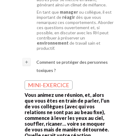
générant ainsi un climat de méfiance.
En tant que
manager
ou collègue, il est
important de
réagir
dès que vous
remarquez ces comportements. Aborder
ces questions ouvertement et, si
possible, en discuter avec les RH peut
contribuer à préserver un
environnement
de travail sain et
productif.
Comment se protéger des personnes
toxiques ?
MINI-EXERCICE
Vous animez une réunion, et, alors
que vous êtes en train de parler, l’un
de vos collègues (avec qui vos
relations ne sont pas au beau fixe),
commence à lever les yeux au ciel,
souffler, ricaner… voire se moquer
de vous mais de manière détournée.
Quelle serait votre réaction