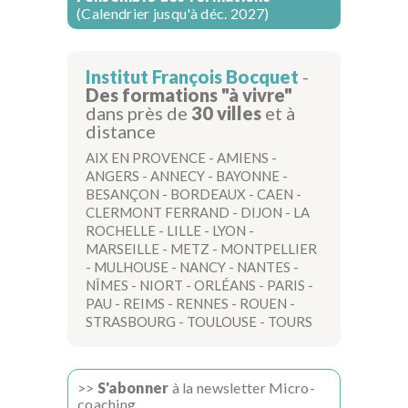
(Calendrier jusqu'à déc. 2027)
Institut François Bocquet
-
Des formations "à vivre"
dans près de
30 villes
et à
distance
AIX EN PROVENCE
-
AMIENS
-
ANGERS
-
ANNECY
-
BAYONNE
-
BESANÇON
-
BORDEAUX
-
CAEN
-
CLERMONT FERRAND
-
DIJON
-
LA
ROCHELLE
-
LILLE
-
LYON
-
MARSEILLE
-
METZ
-
MONTPELLIER
-
MULHOUSE
-
NANCY
-
NANTES
-
NÎMES
-
NIORT
-
ORLÉANS
-
PARIS
-
PAU
-
REIMS
-
RENNES
-
ROUEN
-
STRASBOURG
-
TOULOUSE
-
TOURS
>>
S'abonner
à la newsletter Micro-
coaching