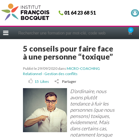
Fermer
01 64 23 68 51
ACCUEIL
FORMATIONS
0
CERIFICATIONS
5 conseils pour faire face
INTRAS | SUR-MESURE
à une personne “toxique”
COACHING
Publié le 29/09/2020
dans
MICRO-COACHING
EN PRATIQUE
Relationnel - Gestion des conflits
NOUS CONNAÎTRE
15
Likes
Partager
D’ordinaire, nous
CONSEILS MICRO-COACHING
avons plutôt
PODCAST
tendance à fuir les
personnes (que nous
WEBINAIRES
pensons) toxiques,
évidemment. Mais
QUESTIONNAIRE GRATUIT
dans certains cas,
notamment lorsque