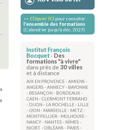
>>
Cliquer ICI
pour consulter
l'ensemble des formations
(Calendrier jusqu'à déc. 2027)
Institut François
Bocquet
-
Des
formations "à vivre"
dans près de
30 villes
et à distance
AIX EN PROVENCE
-
AMIENS
-
ANGERS
-
ANNECY
-
BAYONNE
us
-
BESANÇON
-
BORDEAUX
-
CAEN
-
CLERMONT FERRAND
us
-
DIJON
-
LA ROCHELLE
-
LILLE
-
LYON
-
MARSEILLE
-
METZ
-
MONTPELLIER
-
MULHOUSE
-
NANCY
-
NANTES
-
NÎMES
-
NIORT
-
ORLÉANS
-
PARIS
-