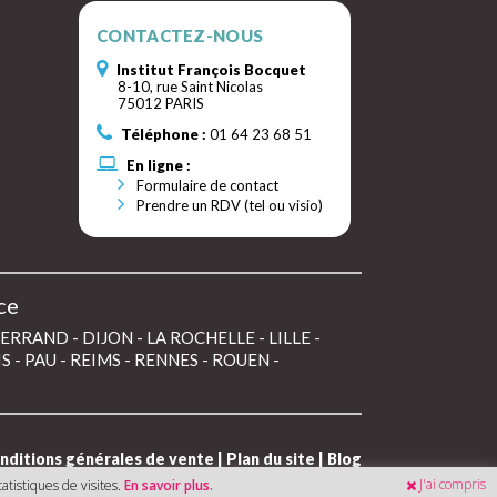
CONTACTEZ-NOUS
Institut François Bocquet
8-10, rue Saint Nicolas
75012 PARIS
Téléphone :
01 64 23 68 51
En ligne :
Formulaire de contact
Prendre un RDV (tel ou visio)
ce
FERRAND
-
DIJON
-
LA ROCHELLE
-
LILLE
-
IS
-
PAU
-
REIMS
-
RENNES
-
ROUEN
-
nditions générales de vente
|
Plan du site
|
Blog
J'ai compris
atistiques de visites.
En savoir plus.