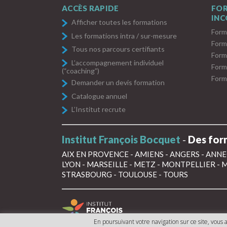
ACCÈS RAPIDE
FO
IN
Afficher toutes les formations
Form
Les formations intra / sur-mesure
Form
Tous nos parcours certifiants
Form
L’accompagnement individuel
Form
(“coaching”)
Form
Demander un devis formation
Catalogue annuel
L’Institut recrute
Institut François Bocquet
-
Des form
AIX EN PROVENCE
-
AMIENS
-
ANGERS
-
ANNE
LYON
-
MARSEILLE
-
METZ
-
MONTPELLIER
-
M
STRASBOURG
-
TOULOUSE
-
TOURS
En poursuivant votre navigation sur ce site, vous a