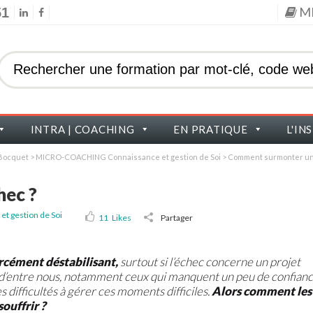
M
51
INTRA | COACHING
EN PRATIQUE
L'IN
s Bocquet
>
MICRO-COACHING Connaissance et gestion de Soi
>
Comment surmonter un
ec ?
 gestion de Soi
11
Likes
Partager
orcément déstabilisant,
surtout si l’échec concerne un projet
s d’entre nous, notamment ceux qui manquent un peu de confian
s difficultés à gérer ces moments difficiles.
Alors comment les
ouffrir ?