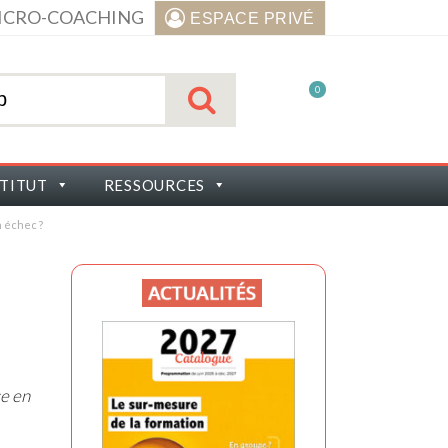
ICRO-COACHING
ESPACE PRIVÉ
0
STITUT
RESSOURCES
 échec ?
ce en