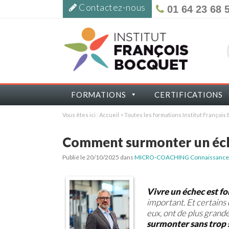
Contactez-nous
01 64 23 68 
FORMATIONS
CERTIFICATIONS
Vous êtes ici :
Accueil
>
Toutes les formations Institut Françoi
Comment surmonter un éch
Publié le 20/10/2025
dans
MICRO-COACHING Connaissance et
Vivre un échec est f
important. Et certain
eux, ont de plus grande
surmonter sans trop s