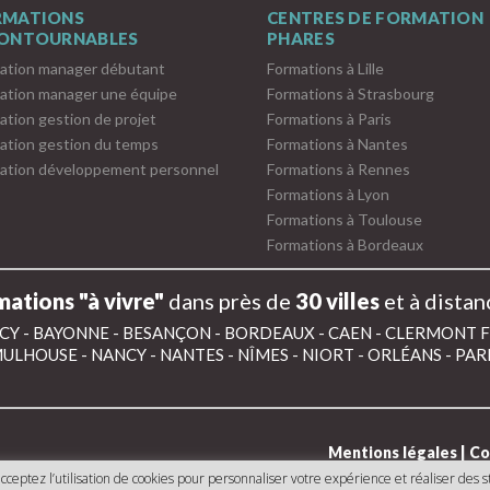
RMATIONS
CENTRES DE FORMATION
CONTOURNABLES
PHARES
ation manager débutant
Formations à Lille
ation manager une équipe
Formations à Strasbourg
ation gestion de projet
Formations à Paris
ation gestion du temps
Formations à Nantes
ation développement personnel
Formations à Rennes
Formations à Lyon
Formations à Toulouse
Formations à Bordeaux
ations "à vivre"
dans près de
30 villes
et à distan
CY
-
BAYONNE
-
BESANÇON
-
BORDEAUX
-
CAEN
-
CLERMONT 
ULHOUSE
-
NANCY
-
NANTES
-
NÎMES
-
NIORT
-
ORLÉANS
-
PAR
Mentions légales
|
Co
cceptez l’utilisation de cookies pour personnaliser votre expérience et réaliser des st