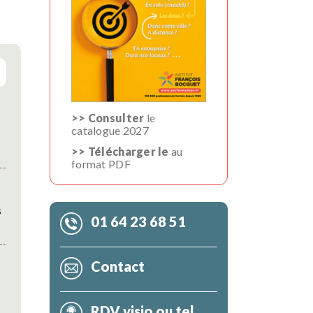
>> Consulter
le
catalogue 2027
>> Télécharger le
au
format PDF
s
01 64 23 68 51
Contact
RDV visio ou tel