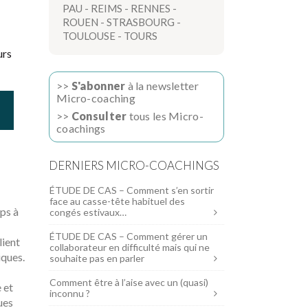
PAU
-
REIMS
-
RENNES
-
ROUEN
-
STRASBOURG
-
TOULOUSE
-
TOURS
urs
>>
S'abonner
à la newsletter
Micro-coaching
>>
Consulter
tous les Micro-
coachings
DERNIERS MICRO-COACHINGS
ÉTUDE DE CAS – Comment s’en sortir
face au casse-tête habituel des
ps à
congés estivaux…
ÉTUDE DE CAS – Comment gérer un
lient
collaborateur en difficulté mais qui ne
iques.
souhaite pas en parler
Comment être à l’aise avec un (quasi)
 et
inconnu ?
ues