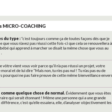
uces MICRO-COACHING
es du type :
“c’est toujours comme ça de toutes façons dès que je
ce que vous n’avez pas réussi cette fois-ci que cela se renouvellera à
le bébé qui apprend à marcher se disait la même chose que vous au
.
 vôtre vient vous voir parce qu’il n’a pas réussi un projet, votre
 moral et de lui dire “Mais non, tu n’es pas nul ! Tu n’as pas eu de
Alors pourquoi ne pas faire preuve de cette même bienveillance enver
fs comme quelque chose de normal.
Évidemment que vous êtes
contraire qui serait étonnant ! Même une personne qui a une grande
différence, c’est qu’elle essaiera, elle, d’analyser objectivement les