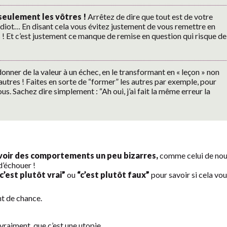
seulement les vôtres !
Arrêtez de dire que tout est de votre
 idiot… En disant cela vous évitez justement de vous remettre en
s ! Et c’est justement ce manque de remise en question qui risque de
onner de la valeur à un échec, en le transformant en « leçon » non
autres ! Faites en sorte de “former” les autres par exemple, pour
us. Sachez dire simplement : “Ah oui, j’ai fait la même erreur la
avoir des comportements un peu bizarres,
comme celui de no
d’échouer !
c’est plutôt vrai”
ou
“c’est plutôt faux”
pour savoir si cela vo
t de chance.
vraiment, que c’est une utopie.