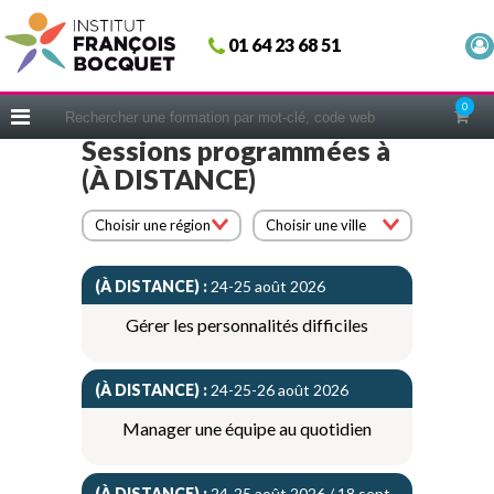
Fermer
01 64 23 68 51
ACCUEIL
FORMATIONS
0
CERIFICATIONS
Sessions programmées à
(À DISTANCE)
INTRAS | SUR-MESURE
COACHING
Choisir une région
Choisir une ville
EN PRATIQUE
(À DISTANCE) :
24-25 août 2026
NOUS CONNAÎTRE
Gérer les personnalités difficiles
CONSEILS MICRO-COACHING
PODCAST
(À DISTANCE) :
24-25-26 août 2026
WEBINAIRES
Manager une équipe au quotidien
QUESTIONNAIRE GRATUIT
(À DISTANCE) :
24-25 août 2026 / 18 sept.