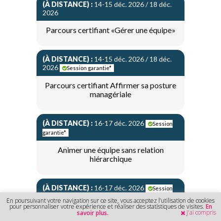
(À DISTANCE) :
14-15 déc. 2026 / 18 déc.
2026
Parcours certifiant «Gérer une équipe»
(À DISTANCE) :
14-15 déc. 2026 / 18 déc.
2026
Session garantie*
Parcours certifiant Affirmer sa posture
managériale
(À DISTANCE) :
16-17 déc. 2026
Session
garantie*
Animer une équipe sans relation
hiérarchique
(À DISTANCE) :
16-17 déc. 2026
Session
garantie*
En poursuivant votre navigation sur ce site, vous acceptez l’utilisation de cookies
pour personnaliser votre expérience et réaliser des statistiques de visites.
En
J'ai compris
savoir plus.
Gérer les personnalités difficiles