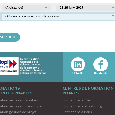
NSCRIRE >
RMATIONS
CENTRES DE FORMATION
CONTOURNABLES
PHARES
ation manager débutant
Formations à Lille
ation manager une équipe
Formations à Strasbourg
ation gestion de projet
Formations à Paris