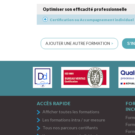
Optimiser son efficacité professionnelle
Certification ou Accompagnement individuel
AJOUTER UNE AUTRE FORMATION
>
S'I
ACCÈS RAPIDE
FO
IN
Afficher toutes les formations
Form
Les formations intra / sur-mesure
Form
Tous nos parcours certifiants
Form