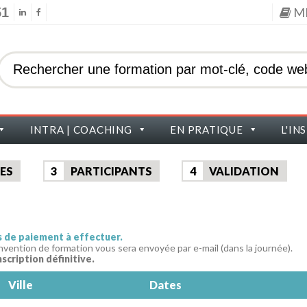
51
M
INTRA | COACHING
EN PRATIQUE
L'IN
ES
3
PARTICIPANTS
4
VALIDATION
as de paiement à effectuer.
nvention de formation vous sera envoyée par e-mail (dans la journée).
nscription définitive.
Ville
Dates