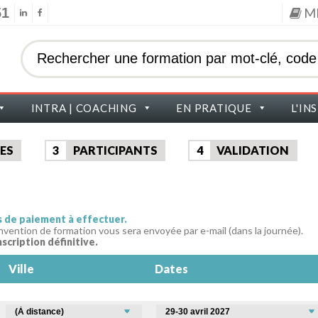
51
M
INTRA | COACHING
EN PRATIQUE
L'IN
ES
3
PARTICIPANTS
4
VALIDATION
as de paiement à effectuer.
nvention de formation vous sera envoyée par e-mail (dans la journée).
nscription définitive.
Ville
Dates