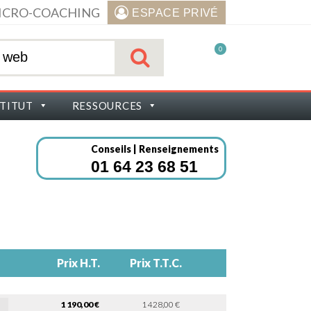
ICRO-COACHING
ESPACE PRIVÉ
0
STITUT
RESSOURCES
Conseils | Renseignements
01 64 23 68 51
Prix H.T.
Prix T.T.C.
1 190,00 €
1 428,00 €