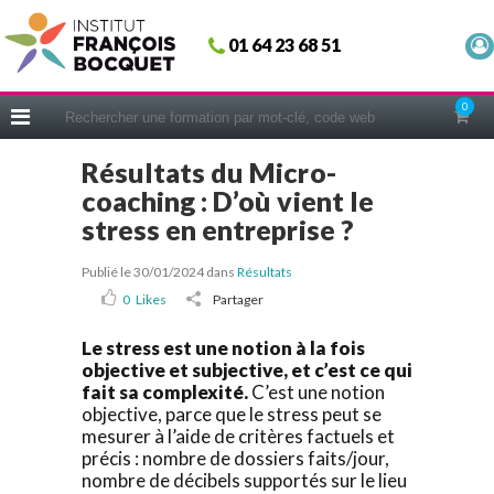
Fermer
01 64 23 68 51
ACCUEIL
FORMATIONS
0
CERIFICATIONS
Résultats du Micro-
INTRAS | SUR-MESURE
coaching : D’où vient le
COACHING
stress en entreprise ?
EN PRATIQUE
Publié le 30/01/2024
dans
Résultats
NOUS CONNAÎTRE
0
Likes
Partager
CONSEILS MICRO-COACHING
Le stress est une notion à la fois
PODCAST
objective et subjective, et c’est ce qui
fait sa complexité.
C’est une notion
WEBINAIRES
objective, parce que le stress peut se
mesurer à l’aide de critères factuels et
QUESTIONNAIRE GRATUIT
précis : nombre de dossiers faits/jour,
nombre de décibels supportés sur le lieu