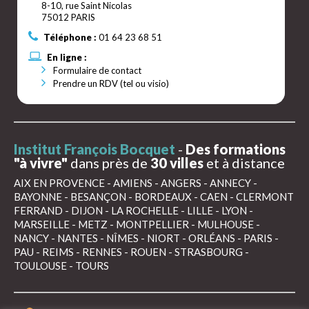
8-10, rue Saint Nicolas
75012 PARIS
Téléphone :
01 64 23 68 51
En ligne :
Formulaire de contact
Prendre un RDV (tel ou visio)
Institut François Bocquet
-
Des formations
"à vivre"
dans près de
30 villes
et à distance
AIX EN PROVENCE
-
AMIENS
-
ANGERS
-
ANNECY
-
BAYONNE
-
BESANÇON
-
BORDEAUX
-
CAEN
-
CLERMONT
FERRAND
-
DIJON
-
LA ROCHELLE
-
LILLE
-
LYON
-
MARSEILLE
-
METZ
-
MONTPELLIER
-
MULHOUSE
-
NANCY
-
NANTES
-
NÎMES
-
NIORT
-
ORLÉANS
-
PARIS
-
PAU
-
REIMS
-
RENNES
-
ROUEN
-
STRASBOURG
-
TOULOUSE
-
TOURS