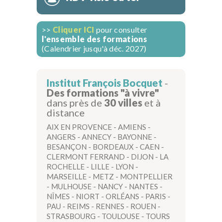
>>
Cliquer ICI
pour consulter
l'ensemble des formations
(Calendrier jusqu'à déc. 2027)
Institut François Bocquet
-
Des formations "à vivre"
dans près de
30 villes
et à
distance
AIX EN PROVENCE
-
AMIENS
-
ANGERS
-
ANNECY
-
BAYONNE
-
BESANÇON
-
BORDEAUX
-
CAEN
-
CLERMONT FERRAND
-
DIJON
-
LA
ROCHELLE
-
LILLE
-
LYON
-
MARSEILLE
-
METZ
-
MONTPELLIER
-
MULHOUSE
-
NANCY
-
NANTES
-
NÎMES
-
NIORT
-
ORLÉANS
-
PARIS
-
PAU
-
REIMS
-
RENNES
-
ROUEN
-
STRASBOURG
-
TOULOUSE
-
TOURS