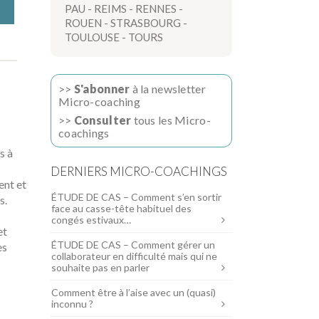
PAU
-
REIMS
-
RENNES
-
ROUEN
-
STRASBOURG
-
TOULOUSE
-
TOURS
>>
S'abonner
à la newsletter
Micro-coaching
>>
Consulter
tous les Micro-
coachings
s à
DERNIERS MICRO-COACHINGS
ent et
ÉTUDE DE CAS – Comment s’en sortir
s.
face au casse-tête habituel des
congés estivaux…
et
ÉTUDE DE CAS – Comment gérer un
es
collaborateur en difficulté mais qui ne
souhaite pas en parler
Comment être à l’aise avec un (quasi)
inconnu ?