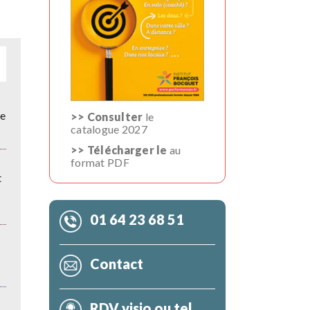
de
>> Consulter
le
catalogue 2027
>> Télécharger le
au
format PDF
t
01 64 23 68 51
Contact
RDV visio ou tel