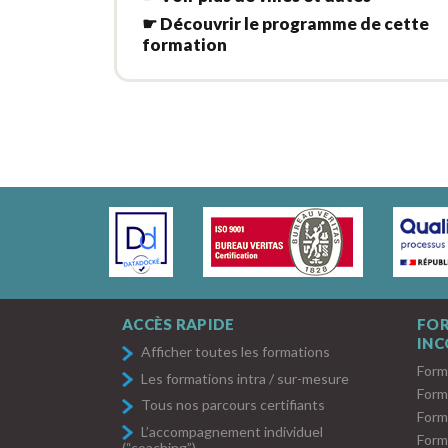
☛ Découvrir le programme de cette
formation
ACCÈS RAPIDE
FO
IN
Afficher toutes les formations
Form
Les formations intra / sur-mesure
Form
Tous nos parcours certifiants
Form
L’accompagnement individuel
Form
(“coaching”)