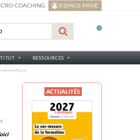
ICRO-COACHING
ESPACE PRIVÉ
0
STITUT
RESSOURCES
o-do list efficace
s
oici