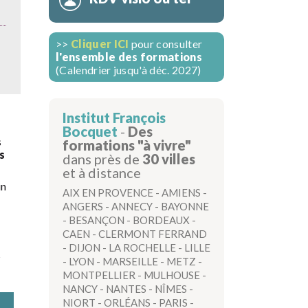
>>
Cliquer ICI
pour consulter
l'ensemble des formations
(Calendrier jusqu'à déc. 2027)
Institut François
Bocquet
-
Des
s
formations "à vivre"
s
dans près de
30 villes
et à distance
un
AIX EN PROVENCE
-
AMIENS
-
ANGERS
-
ANNECY
-
BAYONNE
-
BESANÇON
-
BORDEAUX
-
CAEN
-
CLERMONT FERRAND
-
DIJON
-
LA ROCHELLE
-
LILLE
s
-
LYON
-
MARSEILLE
-
METZ
-
MONTPELLIER
-
MULHOUSE
-
NANCY
-
NANTES
-
NÎMES
-
NIORT
-
ORLÉANS
-
PARIS
-