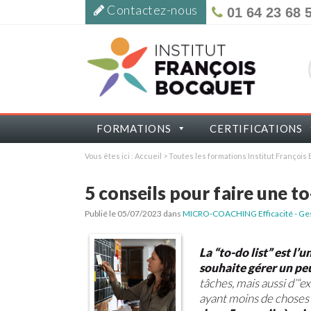
Contactez-nous
01 64 23 68 
FORMATIONS
CERTIFICATIONS
Vous êtes ici :
Accueil
>
Toutes les formations Institut Françoi
5 conseils pour faire une to
Publié le 05/07/2023
dans
MICRO-COACHING Efficacité - Ges
La “to-do list” est l’
souhaite gérer un pe
tâches, mais aussi d’“e
ayant moins de choses 