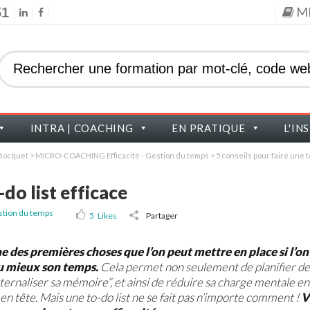
M
51
INTRA | COACHING
EN PRATIQUE
L'IN
s Bocquet
>
MICRO-COACHING Efficacité - Gestion du temps
>
5 conseils pour faire une t
-do list efficace
tion du temps
5
Likes
Partager
une des premières choses que l’on peut mettre en place si l’on
u mieux son temps.
Cela permet non seulement de planifier de
xternaliser sa mémoire”, et ainsi de réduire sa charge mentale en
en tête. Mais une to-do list ne se fait pas n’importe comment !
V