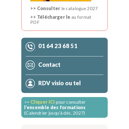
>> Consulter
le catalogue 2027
>> Télécharger le
au format
PDF
01 64 23 68 51
Contact
RDV visio ou tel
>>
Cliquer ICI
pour consulter
l'ensemble des formations
(Calendrier jusqu'à déc. 2027)