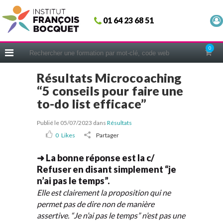
Fermer
01 64 23 68 51
ACCUEIL
FORMATIONS
0
CERIFICATIONS
Résultats Microcoaching
INTRAS | SUR-MESURE
“5 conseils pour faire une
COACHING
to-do list efficace”
EN PRATIQUE
Publié le 05/07/2023
dans
Résultats
NOUS CONNAÎTRE
0
Likes
Partager
CONSEILS MICRO-COACHING
➜ La bonne réponse est la c/
PODCAST
Refuser en disant simplement “je
n’ai pas le temps”.
WEBINAIRES
Elle est clairement la proposition qui ne
QUESTIONNAIRE GRATUIT
permet pas de dire non de manière
assertive. “Je n’ai pas le temps” n’est pas une