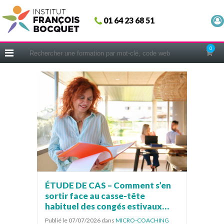
Fermer
01 64 23 68 51
ACCUEIL
FORMATIONS
0
CERIFICATIONS
INTRAS | SUR-MESURE
COACHING
EN PRATIQUE
NOUS CONNAÎTRE
CONSEILS MICRO-COACHING
PODCAST
WEBINAIRES
ÉTUDE DE CAS – Comment s’en
sortir face au casse-tête
QUESTIONNAIRE GRATUIT
habituel des congés estivaux…
Publié le 07/07/2026
dans
MICRO-COACHING