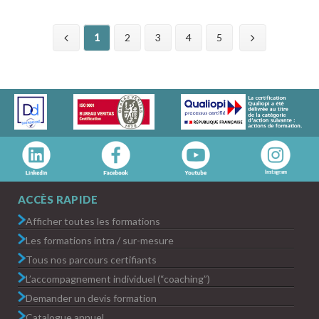
1
2
3
4
5
ACCÈS RAPIDE
Afficher toutes les formations
Les formations intra / sur-mesure
Tous nos parcours certifiants
L’accompagnement individuel (“coaching”)
Demander un devis formation
Catalogue annuel