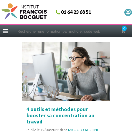
Fermer
01 64 23 68 51
ACCUEIL
FORMATIONS
0
CERIFICATIONS
INTRAS | SUR-MESURE
COACHING
EN PRATIQUE
NOUS CONNAÎTRE
CONSEILS MICRO-COACHING
PODCAST
WEBINAIRES
4 outils et méthodes pour
booster sa concentration au
QUESTIONNAIRE GRATUIT
travail
Publié le 12/04/2022
dans
MICRO-COACHING