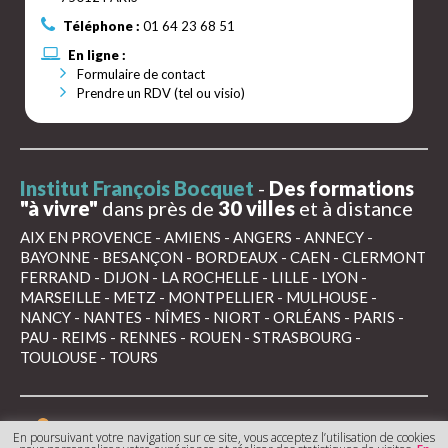
Téléphone :
01 64 23 68 51
En ligne :
Formulaire de contact
Prendre un RDV (tel ou visio)
Institut François Bocquet
-
Des formations
"à vivre"
dans près de
30 villes
et à distance
AIX EN PROVENCE
-
AMIENS
-
ANGERS
-
ANNECY
-
BAYONNE
-
BESANÇON
-
BORDEAUX
-
CAEN
-
CLERMONT
FERRAND
-
DIJON
-
LA ROCHELLE
-
LILLE
-
LYON
-
MARSEILLE
-
METZ
-
MONTPELLIER
-
MULHOUSE
-
NANCY
-
NANTES
-
NÎMES
-
NIORT
-
ORLÉANS
-
PARIS
-
PAU
-
REIMS
-
RENNES
-
ROUEN
-
STRASBOURG
-
TOULOUSE
-
TOURS
Mentions légales
Conditions générales de
En poursuivant votre navigation sur ce site, vous acceptez l’utilisation de cookies
vente