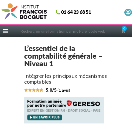
Fermer
01 64 23 68 51
ACCUEIL
FORMATIONS
0
CERIFICATIONS
INTRAS | SUR-MESURE
L’essentiel de la
comptabilité générale –
COACHING
Niveau 1
EN PRATIQUE
Intégrer les principaux mécanismes
NOUS CONNAÎTRE
comptables
CONSEILS MICRO-COACHING
5,0/5
(1 avis)
PODCAST
WEBINAIRES
QUESTIONNAIRE GRATUIT