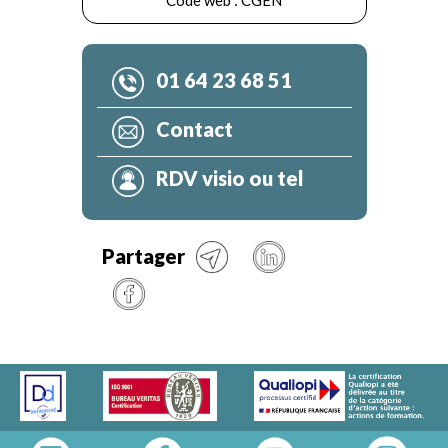
Code web :
CGEN
01 64 23 68 51
Contact
RDV visio ou tel
Partager