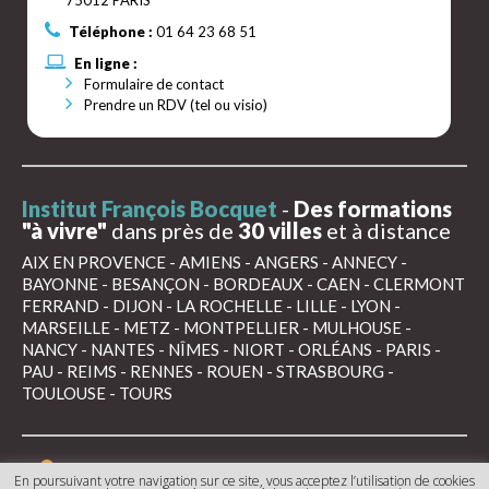
75012 PARIS
Téléphone :
01 64 23 68 51
En ligne :
Formulaire de contact
Prendre un RDV (tel ou visio)
Institut François Bocquet
-
Des formations
"à vivre"
dans près de
30 villes
et à distance
AIX EN PROVENCE
-
AMIENS
-
ANGERS
-
ANNECY
-
BAYONNE
-
BESANÇON
-
BORDEAUX
-
CAEN
-
CLERMONT
FERRAND
-
DIJON
-
LA ROCHELLE
-
LILLE
-
LYON
-
MARSEILLE
-
METZ
-
MONTPELLIER
-
MULHOUSE
-
NANCY
-
NANTES
-
NÎMES
-
NIORT
-
ORLÉANS
-
PARIS
-
PAU
-
REIMS
-
RENNES
-
ROUEN
-
STRASBOURG
-
TOULOUSE
-
TOURS
Mentions légales
Conditions générales de
En poursuivant votre navigation sur ce site, vous acceptez l’utilisation de cookies