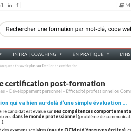
M
51
INTRA | COACHING
EN PRATIQUE
L'IN
s Bocquet
>
En savoir plus sur l’atelier de certification
 de certification post-formation
nes – Développement personnel – Efficacité professionnel ou Comm
tion qui va bien au-delà d’une simple évaluation …
, le candidat est évalué sur
ses compétences comportementa
ntrées
dans le monde professionnel
(problème de communication
…).
rit des examens scolaires
(pas de QCM ni d’épreuves écrites),
c