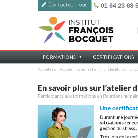
Contactez-nous
01 64 23 68 
FORMATIONS
CERTIFICATIONS
Vous êtes ici :
Accueil
>
Toutes les formations Institut Françoi
En savoir plus sur l’atelier
Participants aux formations en Relations humai
Un
e certifica
Durant une journée
situations
renco
gestion du stress,
Très loin de l’esp