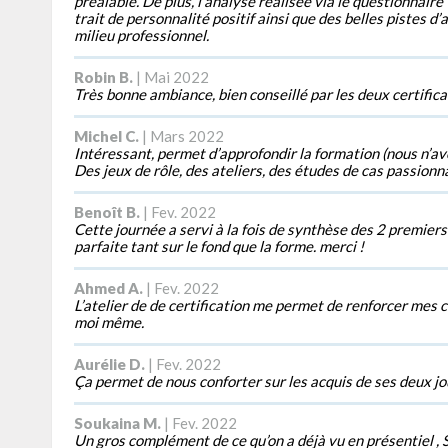
préalable. De plus, l’analyse réalisée via le questionnair
trait de personnalité positif ainsi que des belles pistes d
milieu professionnel.
Robin B.
| Mai 2022
Très bonne ambiance, bien conseillé par les deux certific
Michel C.
| Mars 2022
Intéressant, permet d’approfondir la formation (nous n’a
Des jeux de rôle, des ateliers, des études de cas passionn
Benoît B.
| Fev. 2022
Cette journée a servi à la fois de synthèse des 2 premiers 
parfaite tant sur le fond que la forme. merci !
Ahmed A.
| Fev. 2022
L’atelier de de certification me permet de renforcer mes
moi même.
Aurélie D.
| Fev. 2022
Ça permet de nous conforter sur les acquis de ses deux jour
Soukaina M.
| Fev. 2022
Un gros complément de ce qu’on a déjà vu en présentiel , 