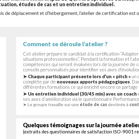
tuation, études de cas et un entretien individuel.
rais de déplacement et d’hébergement, l’atelier de certification est
Comment se déroule l’atelier ?
Cet atelier prépare le candidat à la certification “Adapter
situations professionnelles”. Pendant la formation et l’ate
compétences qui seront évaluées lors de la journée de ce
conseils personnalisés pour identifier ses axes d’évolutio
➤ Chaque participant présente lors d’un « pitch »
un o
complète par de
nouveaux apports pédagogiques
. Da
différentes formations ce qui enrichit encore ce partage
➤ Un entretien individuel (30/45 min) avec un coach
e
ses axes d’amélioration via le questionnaire Performance
➤ Le groupe travaille sur une
étude de cas
destinée à
cont
Quelques témoignages sur la journée atelier
(extraits des questionnaires de satisfaction ISO-9001 re