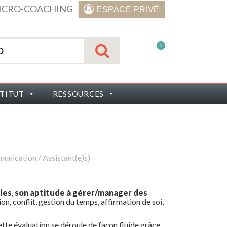
ICRO-COACHING
ESPACE PRIVÉ
0
STITUT
RESSOURCES
unication / Assistant(e)s)
les
,
son aptitude à gérer/manager des
, conflit, gestion du temps, affirmation de soi,
ette évaluation se déroule de façon fluide grâce