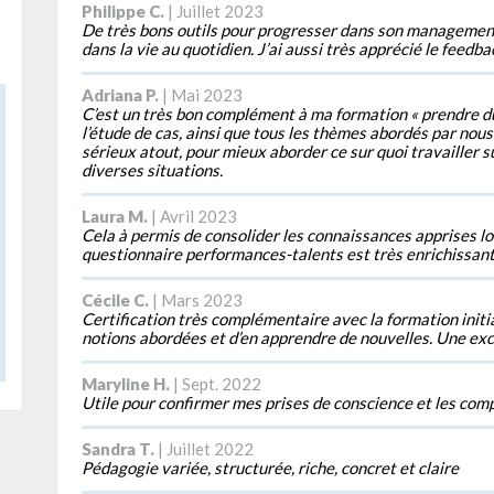
Philippe C.
| Juillet 2023
De très bons outils pour progresser dans son management
dans la vie au quotidien. J’ai aussi très apprécié le feedb
Adriana P.
| Mai 2023
C’est un très bon complément à ma formation « prendre du r
l’étude de cas, ainsi que tous les thèmes abordés par nous
sérieux atout, pour mieux aborder ce sur quoi travailler 
diverses situations.
Laura M.
| Avril 2023
Cela à permis de consolider les connaissances apprises lor
questionnaire performances-talents est très enrichissant
Cécile C.
| Mars 2023
Certification très complémentaire avec la formation initi
notions abordées et d’en apprendre de nouvelles. Une ex
Maryline H.
| Sept. 2022
Utile pour confirmer mes prises de conscience et les comp
Sandra T.
| Juillet 2022
Pédagogie variée, structurée, riche, concret et claire