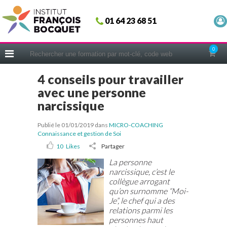
Fermer
01 64 23 68 51
ACCUEIL
FORMATIONS
0
CERIFICATIONS
4 conseils pour travailler
INTRAS | SUR-MESURE
avec une personne
COACHING
narcissique
EN PRATIQUE
Publié le 01/01/2019
dans
MICRO-COACHING
NOUS CONNAÎTRE
Connaissance et gestion de Soi
10
Likes
Partager
CONSEILS MICRO-COACHING
La personne
PODCAST
narcissique, c’est le
collègue arrogant
WEBINAIRES
qu’on surnomme “Moi-
Je”, le chef qui a des
QUESTIONNAIRE GRATUIT
relations parmi les
personnes haut