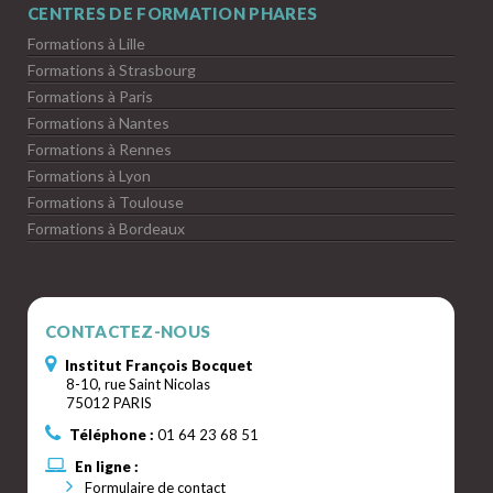
CENTRES DE FORMATION PHARES
Formations à Lille
Formations à Strasbourg
Formations à Paris
Formations à Nantes
Formations à Rennes
Formations à Lyon
Formations à Toulouse
Formations à Bordeaux
CONTACTEZ-NOUS
Institut François Bocquet
8-10, rue Saint Nicolas
75012 PARIS
Téléphone :
01 64 23 68 51
En ligne :
Formulaire de contact