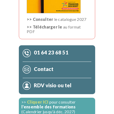
>> Consulter
le catalogue 2027
>> Télécharger le
au format
PDF
01 64 23 68 51
Contact
RDV visio ou tel
>>
Cliquer ICI
pour consulter
l'ensemble des formations
(Calendrier jusqu'à déc. 2027)