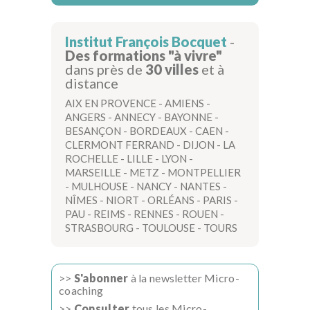
Institut François Bocquet
-
Des formations "à vivre"
dans près de
30 villes
et à
distance
AIX EN PROVENCE
-
AMIENS
-
ANGERS
-
ANNECY
-
BAYONNE
-
BESANÇON
-
BORDEAUX
-
CAEN
-
CLERMONT FERRAND
-
DIJON
-
LA
ROCHELLE
-
LILLE
-
LYON
-
MARSEILLE
-
METZ
-
MONTPELLIER
-
MULHOUSE
-
NANCY
-
NANTES
-
NÎMES
-
NIORT
-
ORLÉANS
-
PARIS
-
PAU
-
REIMS
-
RENNES
-
ROUEN
-
STRASBOURG
-
TOULOUSE
-
TOURS
>>
S'abonner
à la newsletter Micro-
coaching
>>
Consulter
tous les Micro-