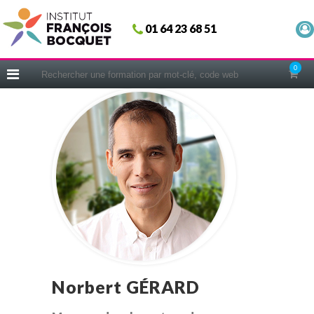
Fermer
01 64 23 68 51
ACCUEIL
FORMATIONS
0
CERIFICATIONS
INTRAS | SUR-MESURE
COACHING
EN PRATIQUE
NOUS CONNAÎTRE
CONSEILS MICRO-COACHING
PODCAST
WEBINAIRES
QUESTIONNAIRE GRATUIT
Norbert GÉRARD