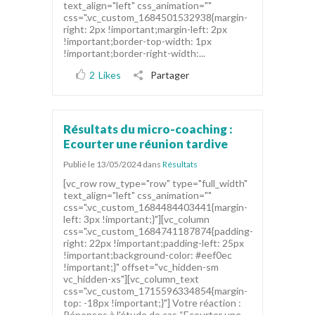
text_align="left" css_animation=""
css=".vc_custom_1684501532938{margin-
right: 2px !important;margin-left: 2px
!important;border-top-width: 1px
!important;border-right-width:...
2
Likes
Partager
Résultats du micro-coaching :
Ecourter une réunion tardive
Publié le 13/05/2024
dans
Résultats
[vc_row row_type="row" type="full_width"
text_align="left" css_animation=""
css=".vc_custom_1684484403441{margin-
left: 3px !important;}"][vc_column
css=".vc_custom_1684741187874{padding-
right: 22px !important;padding-left: 25px
!important;background-color: #eef0ec
!important;}" offset="vc_hidden-sm
vc_hidden-xs"][vc_column_text
css=".vc_custom_1715596334854{margin-
top: -18px !important;}"] Votre réaction :
Réponses à l'étude de cas “Ecourter une