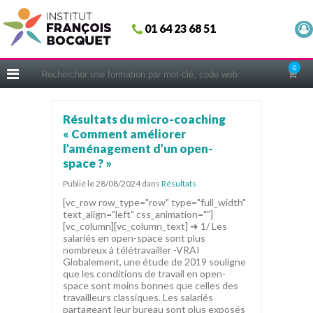
Fermer
01 64 23 68 51
ACCUEIL
FORMATIONS
0
CERIFICATIONS
INTRAS | SUR-MESURE
Résultats du micro-coaching
« Comment améliorer
COACHING
l’aménagement d’un open-
EN PRATIQUE
space ? »
NOUS CONNAÎTRE
Publié le 28/08/2024
dans
Résultats
[vc_row row_type="row" type="full_width"
CONSEILS MICRO-COACHING
text_align="left" css_animation=""]
[vc_column][vc_column_text] ➜ 1/ Les
PODCAST
salariés en open-space sont plus
nombreux à télétravailler -VRAI
WEBINAIRES
Globalement, une étude de 2019 souligne
que les conditions de travail en open-
QUESTIONNAIRE GRATUIT
space sont moins bonnes que celles des
travailleurs classiques. Les salariés
partageant leur bureau sont plus exposés