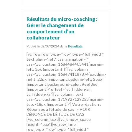
Résultats du micro-coaching :
Gérer le changement de
comportement d’un
collaborateur
Publié le 02/07/2024
dans
Résultats
[vc_row row_type="row" type="full_width"
text_align="left" css_animation=""
css=".vc_custom_1684484403441{margin-
left: 3px !important;}"][vc_column
css=".vc_custom_1684741187874{padding-
right: 22px !important;padding-left: 25px
!important;background-color: #eef0ec
!important;}" offset="vc_hidden-sm
vc_hidden-xs"][vc_column_text
css=".vc_custom_1719927129253{margin-
top: -18px !important;}"] Votre réaction :
Réponses à l'étude de cas > VOIR
L'ÉNONCÉ DE L'ÉTUDE DE CAS
[/vc_column_text][vc_empty_space
height="5px"][vc_row_inner
row_type="row" type="full_width"