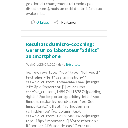
gestion du changement (du moins pas
directement), mais un outil destiné à mieux
évaluer la...
0
Likes
Partager
Résultats du micro-coaching :
Gérer un collaborateur “addict”
au smartphone
Publié le 23/04/2024
dans
Résultats
[vc_row row_type="row" type="full_width"
text_align="left" css_animation=""
css=".vc_custom_1684484403441{margin-
left: 3px !important;}"][vc_column
css=".vc_custom_1684741187874{padding-
right: 22px !important;padding-left: 25px
!important;background-color: #eef0ec
!important;}" offset="vc_hidden-sm
vc_hidden-xs"][vc_column_text
css=".vc_custom_1713858809660{margin-
top: -18px !important;}"] Votre réaction :
Réponses à l'étude de cas “Gérer un