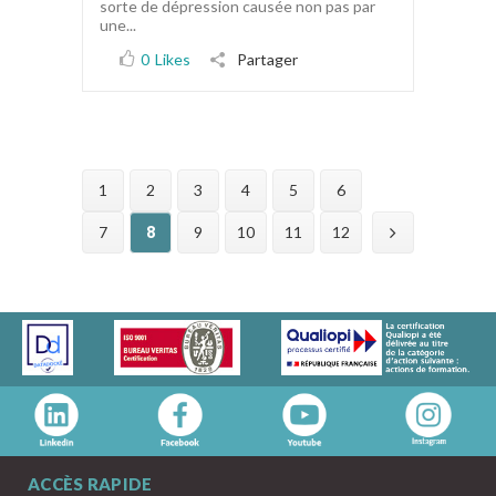
sorte de dépression causée non pas par
une...
0
Likes
Partager
1
2
3
4
5
6
7
8
9
10
11
12
ACCÈS RAPIDE