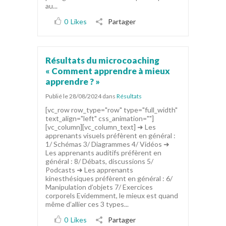
au...
0
Likes
Partager
Résultats du microcoaching
« Comment apprendre à mieux
apprendre ? »
Publié le 28/08/2024
dans
Résultats
[vc_row row_type="row" type="full_width"
text_align="left" css_animation=""]
[vc_column][vc_column_text] ➜ Les
apprenants visuels préfèrent en général :
1/ Schémas 3/ Diagrammes 4/ Vidéos ➜
Les apprenants auditifs préfèrent en
général : 8/ Débats, discussions 5/
Podcasts ➜ Les apprenants
kinesthésiques préfèrent en général : 6/
Manipulation d’objets 7/ Exercices
corporels Evidemment, le mieux est quand
même d’allier ces 3 types...
0
Likes
Partager