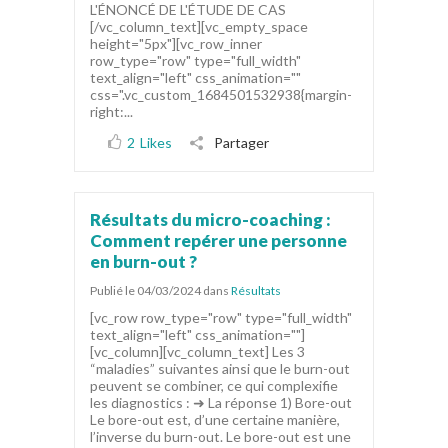
L'ÉNONCÉ DE L'ÉTUDE DE CAS
[/vc_column_text][vc_empty_space
height="5px"][vc_row_inner
row_type="row" type="full_width"
text_align="left" css_animation=""
css=".vc_custom_1684501532938{margin-
right:...
2
Likes
Partager
Résultats du micro-coaching :
Comment repérer une personne
en burn-out ?
Publié le 04/03/2024
dans
Résultats
[vc_row row_type="row" type="full_width"
text_align="left" css_animation=""]
[vc_column][vc_column_text] Les 3
“maladies” suivantes ainsi que le burn-out
peuvent se combiner, ce qui complexifie
les diagnostics : ➜ La réponse 1) Bore-out
Le bore-out est, d’une certaine manière,
l’inverse du burn-out. Le bore-out est une