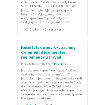
collaborateur “addict” au smartphone” >
VOIR L'ÉNONCÉ DE L'ÉTUDE DE CAS
[/vc_column_text][vc_empty_space
height="5px"][vc_row_inner
row_type="row" type="full_width"
text_align="left" css_animation=""...
1
Like
Partager
Résultats du micro-coaching :
Comment déconnecter
réellement du travail
Publié le 09/04/2024
dans
Résultats
[vc_row row_type="row" type="full_width"
text_align="left" css_animation=""]
[vc_column][vc_column_text] ➜ 1/ Le droit
à la déconnexion est apparu dans le Code
du travail en 2016. ➜ 2/ Cette loi a pour
objectif principal d’« assurer le respect des
temps de repos et de congés ainsi que de
la vie personnelle et...