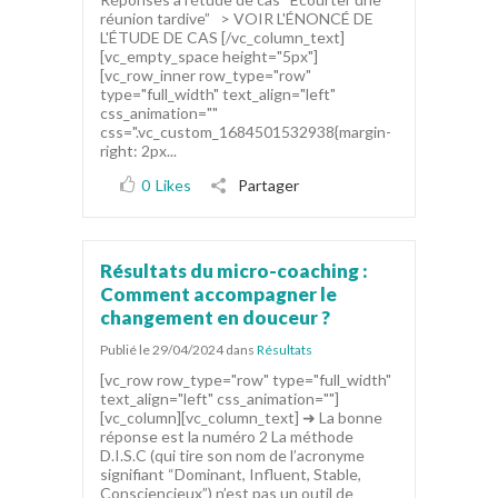
réunion tardive” > VOIR L'ÉNONCÉ DE
L'ÉTUDE DE CAS [/vc_column_text]
[vc_empty_space height="5px"]
[vc_row_inner row_type="row"
type="full_width" text_align="left"
css_animation=""
css=".vc_custom_1684501532938{margin-
right: 2px...
0
Likes
Partager
Résultats du micro-coaching :
Comment accompagner le
changement en douceur ?
Publié le 29/04/2024
dans
Résultats
[vc_row row_type="row" type="full_width"
text_align="left" css_animation=""]
[vc_column][vc_column_text] ➜ La bonne
réponse est la numéro 2 La méthode
D.I.S.C (qui tire son nom de l’acronyme
signifiant “Dominant, Influent, Stable,
Consciencieux”) n’est pas un outil de