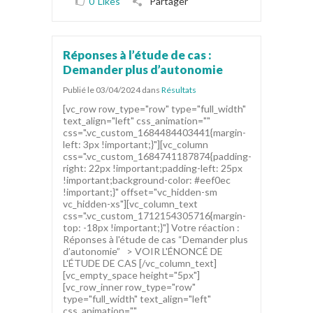
0
Likes
Partager
Réponses à l’étude de cas :
Demander plus d’autonomie
Publié le 03/04/2024
dans
Résultats
[vc_row row_type="row" type="full_width"
text_align="left" css_animation=""
css=".vc_custom_1684484403441{margin-
left: 3px !important;}"][vc_column
css=".vc_custom_1684741187874{padding-
right: 22px !important;padding-left: 25px
!important;background-color: #eef0ec
!important;}" offset="vc_hidden-sm
vc_hidden-xs"][vc_column_text
css=".vc_custom_1712154305716{margin-
top: -18px !important;}"] Votre réaction :
Réponses à l'étude de cas “Demander plus
d’autonomie” > VOIR L'ÉNONCÉ DE
L'ÉTUDE DE CAS [/vc_column_text]
[vc_empty_space height="5px"]
[vc_row_inner row_type="row"
type="full_width" text_align="left"
css_animation=""