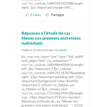
css=".vc_custom_1684501532938{margin-
right: 2px !important;margin-left:...
0
Likes
Partager
Réponses à l’étude de cas :
Mener vos premiers entretiens
individuels
Publié le 25/03/2024
dans
Résultats
[vc_row row_type="row" type="full_width"
text_align="left" css_animation=""
css=".vc_custom_1684484403441{margin-
left: 3px !important;}"][vc_column
css=".vc_custom_1684741187874{padding-
right: 22px !important;padding-left: 25px
!important;background-color: #eef0ec
!important;}" offset="vc_hidden-sm
vc_hidden-xs"][vc_column_text
css=".vc_custom_1711362390218{margin-
top: -18px !important;}"] Votre réaction :
Réponses à l'étude de cas “Mener vos
premiers entretiens individuels” > VOIR