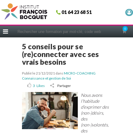
Fermer
01 64 23 68 51
ACCUEIL
FORMATIONS
0
CERIFICATIONS
5 conseils pour se
INTRAS | SUR-MESURE
(re)connecter avec ses
COACHING
vrais besoins
EN PRATIQUE
Publié le 21/12/2021
dans
MICRO-COACHING
NOUS CONNAÎTRE
Connaissance et gestion de Soi
3
Likes
Partager
CONSEILS MICRO-COACHING
Nous avons
PODCAST
l’habitude
d’exprimer des
WEBINAIRES
(non-)désirs,
QUESTIONNAIRE GRATUIT
des
(non-)volontés,
des