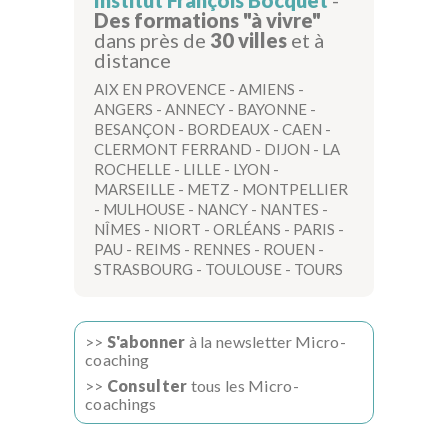
Institut François Bocquet
-
Des formations "à vivre"
dans près de
30 villes
et à
distance
AIX EN PROVENCE
-
AMIENS
-
ANGERS
-
ANNECY
-
BAYONNE
-
BESANÇON
-
BORDEAUX
-
CAEN
-
CLERMONT FERRAND
-
DIJON
-
LA
ROCHELLE
-
LILLE
-
LYON
-
MARSEILLE
-
METZ
-
MONTPELLIER
-
MULHOUSE
-
NANCY
-
NANTES
-
NÎMES
-
NIORT
-
ORLÉANS
-
PARIS
-
PAU
-
REIMS
-
RENNES
-
ROUEN
-
STRASBOURG
-
TOULOUSE
-
TOURS
>>
S'abonner
à la newsletter Micro-
coaching
>>
Consulter
tous les Micro-
coachings