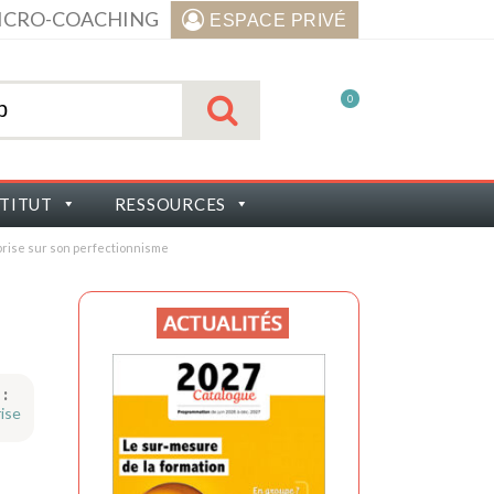
ICRO-COACHING
ESPACE PRIVÉ
0
STITUT
RESSOURCES
prise sur son perfectionnisme
 :
ise