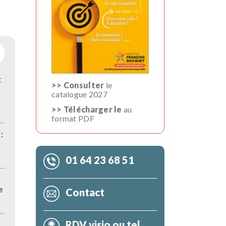
t
>> Consulter
le
catalogue 2027
>> Télécharger le
au
format PDF
:
01 64 23 68 51
e
Contact
RDV visio ou tel