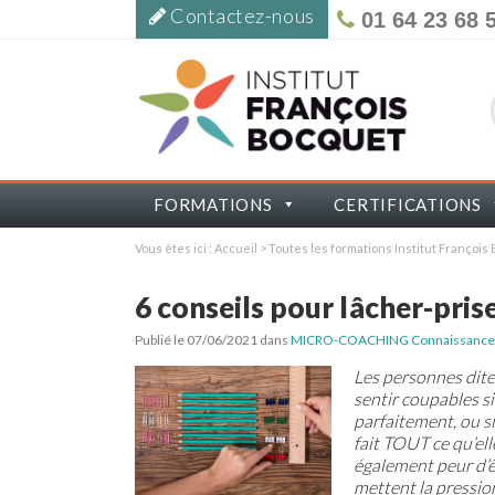
Contactez-nous
01 64 23 68 
FORMATIONS
CERTIFICATIONS
Vous êtes ici :
Accueil
>
Toutes les formations Institut Françoi
6 conseils pour lâcher-pris
Publié le 07/06/2021
dans
MICRO-COACHING Connaissance et
Les personnes dite
sentir coupables si
parfaitement, ou si
fait TOUT ce qu’ell
également peur d’êt
mettent la pression