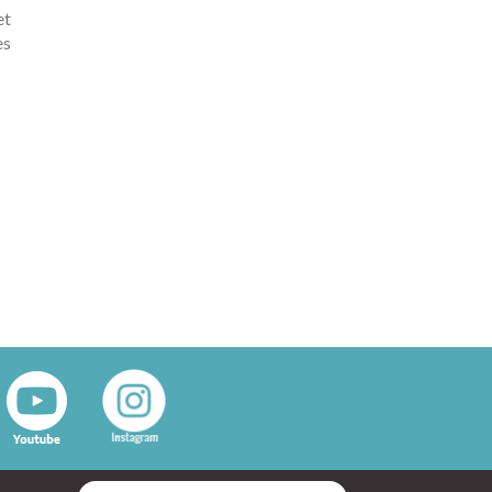
et
es