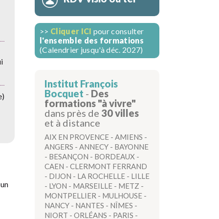
>>
Cliquer ICI
pour consulter
l'ensemble des formations
(Calendrier jusqu'à déc. 2027)
i
Institut François
Bocquet
-
Des
e)
formations "à vivre"
dans près de
30 villes
et à distance
AIX EN PROVENCE
-
AMIENS
-
ANGERS
-
ANNECY
-
BAYONNE
-
BESANÇON
-
BORDEAUX
-
CAEN
-
CLERMONT FERRAND
-
DIJON
-
LA ROCHELLE
-
LILLE
 un
-
LYON
-
MARSEILLE
-
METZ
-
MONTPELLIER
-
MULHOUSE
-
NANCY
-
NANTES
-
NÎMES
-
NIORT
-
ORLÉANS
-
PARIS
-