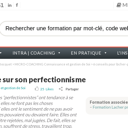
M
51
INTRA | COACHING
EN PRATIQUE
L'IN
s Bocquet
>
MICRO-COACHING Connaissance et gestion de Soi
>
6 conseils pour lâcher-
e sur son perfectionnisme
 gestion de Soi
25
Likes
Partager
s “perfectionnistes” ont tendance à se
Formation associée
 elles ne font pas les choses
–
F
ormation Lacher pr
 elles ont le sentiment de ne pas avoir
es pouvaient ou devaient faire. Elles ont
re rejetées, mal jugées. De fait, elles se
, souffrent de stress, travaillent trop,