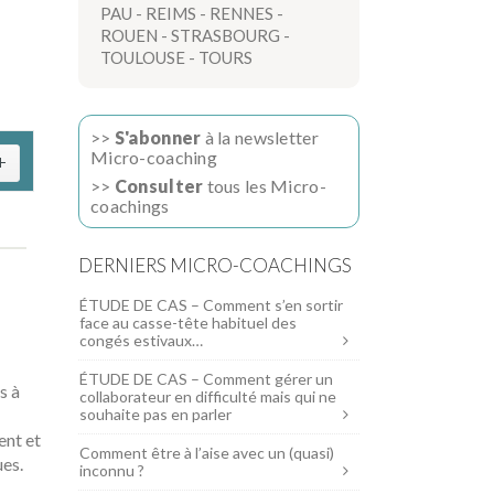
PAU
-
REIMS
-
RENNES
-
ROUEN
-
STRASBOURG
-
TOULOUSE
-
TOURS
>>
S'abonner
à la newsletter
Micro-coaching
>>
Consulter
tous les Micro-
coachings
DERNIERS MICRO-COACHINGS
ÉTUDE DE CAS – Comment s’en sortir
face au casse-tête habituel des
congés estivaux…
ÉTUDE DE CAS – Comment gérer un
s à
collaborateur en difficulté mais qui ne
souhaite pas en parler
ent et
Comment être à l’aise avec un (quasi)
ues.
inconnu ?