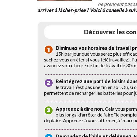
ne prennent pas ass
arriver à lâcher-prise ? Voici 6 conseils à su
Découvrez les co
Diminuez vos horaires de travail 
15h par jour que vous serez plus efficac
sachez vous arrêter si vous télétravaillez). P
avancez votre heure de fin de travail de 30 
Réintégrez une part de loisirs dan
le travail n’est pas une fin en soi. Ou, s
permettent de recharger les batteries pour j
Apprenez à dire non.
Cela vous perme
plus longs, d’arrêter de faire “le pompi
déplaire. Apprenez à vous affirmer, à “marquer
Demandez de l’aide et déléguez.
No