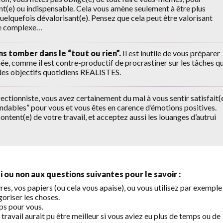
nt(e) ou indispensable. Cela vous amène seulement à être plus
 quelquefois dévalorisant(e). Pensez que cela peut être valorisant
che complexe…
ns tomber dans le “tout ou rien”.
Il est inutile de vous préparer
née, comme il est contre-productif de procrastiner sur les tâches qu
s des objectifs quotidiens REALISTES.
ectionniste, vous avez certainement du mal à vous sentir satisfait(
tendables” pour vous et vous êtes en carence d’émotions positives.
ntent(e) de votre travail, et acceptez aussi les louanges d’autrui
ou non aux questions suivantes pour le savoir :
vres, vos papiers (ou cela vous apaise), ou vous utilisez par exemple
goriser les choses.
ps pour vous.
travail aurait pu être meilleur si vous aviez eu plus de temps ou de