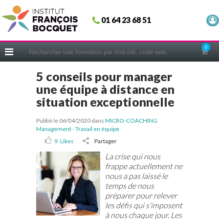
Fermer
01 64 23 68 51
ACCUEIL
FORMATIONS
0
CERIFICATIONS
5 conseils pour manager
INTRAS | SUR-MESURE
une équipe à distance en
COACHING
situation exceptionnelle
EN PRATIQUE
Publié le 06/04/2020
dans
MICRO-COACHING
NOUS CONNAÎTRE
Management - Travail en équipe
9
Likes
Partager
CONSEILS MICRO-COACHING
La crise qui nous
PODCAST
frappe actuellement ne
nous a pas laissé le
WEBINAIRES
temps de nous
préparer pour relever
QUESTIONNAIRE GRATUIT
les défis qui s’imposent
à nous chaque jour. Les