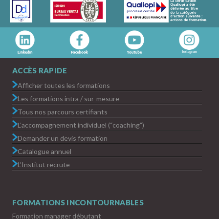
ACCÈS RAPIDE
Afficher toutes les formations
Les formations intra / sur-mesure
Tous nos parcours certifiants
L’accompagnement individuel (“coaching”)
Demander un devis formation
Catalogue annuel
L’Institut recrute
FORMATIONS INCONTOURNABLES
Formation manager débutant