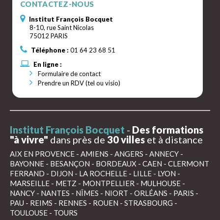
CONTACTEZ-NOUS
Institut François Bocquet
8-10, rue Saint Nicolas
75012 PARIS
Téléphone :
01 64 23 68 51
En ligne :
Formulaire de contact
Prendre un RDV (tel ou visio)
Institut François Bocquet
-
Des formations
"à vivre"
dans près de
30 villes
et à distance
AIX EN PROVENCE
-
AMIENS
-
ANGERS
-
ANNECY
-
BAYONNE
-
BESANÇON
-
BORDEAUX
-
CAEN
-
CLERMONT
FERRAND
-
DIJON
-
LA ROCHELLE
-
LILLE
-
LYON
-
MARSEILLE
-
METZ
-
MONTPELLIER
-
MULHOUSE
-
NANCY
-
NANTES
-
NÎMES
-
NIORT
-
ORLÉANS
-
PARIS
-
PAU
-
REIMS
-
RENNES
-
ROUEN
-
STRASBOURG
-
TOULOUSE
-
TOURS