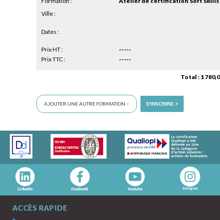
Formation :
Atelier de certification Soft Skills
Ville :
Dates :
Prix HT :
-----
Prix TTC :
-----
Total : 1 780,
AJOUTER UNE AUTRE FORMATION
>
S'INSCRIRE >
ACCÈS RAPIDE