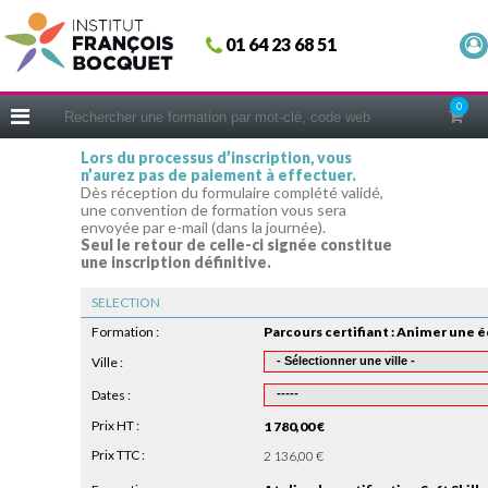
Fermer
01 64 23 68 51
ACCUEIL
FORMATIONS
0
CERIFICATIONS
Lors du processus d’inscription, vous
n’aurez pas de paiement à effectuer.
INTRAS | SUR-MESURE
Dès réception du formulaire complété validé,
une convention de formation vous sera
COACHING
envoyée par e-mail (dans la journée).
Seul le retour de celle-ci signée constitue
EN PRATIQUE
une inscription définitive.
NOUS CONNAÎTRE
SELECTION
CONSEILS MICRO-COACHING
Formation :
PODCAST
Ville :
Dates :
WEBINAIRES
Prix HT :
1 780,00 €
QUESTIONNAIRE GRATUIT
Prix TTC :
2 136,00 €