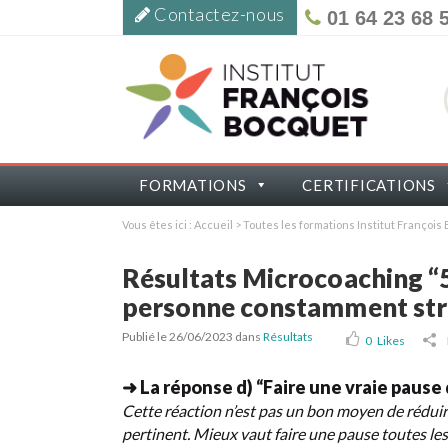
Contactez-nous
01 64 23 68 
FORMATIONS
CERTIFICATIONS
Vous êtes ici :
Accueil
>
Toutes les formations Institut Françoi
Résultats Microcoaching “5
personne constamment str
Publié le 26/06/2023
dans
Résultats
0
Likes
➜ La réponse d) “Faire une vraie pause
Cette réaction n’est pas un bon moyen de réduire 
pertinent. Mieux vaut faire une pause toutes les