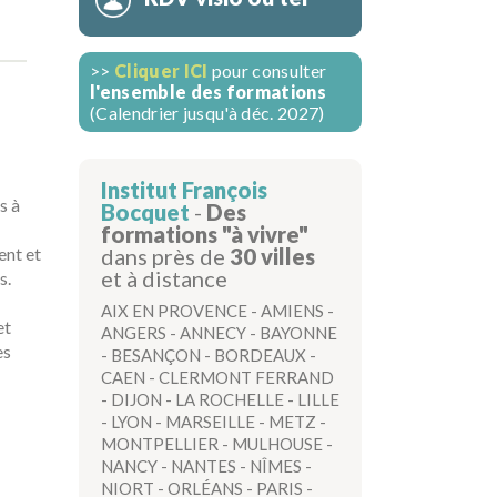
>>
Cliquer ICI
pour consulter
l'ensemble des formations
(Calendrier jusqu'à déc. 2027)
Institut François
s à
Bocquet
-
Des
formations "à vivre"
dans près de
30 villes
ent et
et à distance
s.
AIX EN PROVENCE
-
AMIENS
-
et
ANGERS
-
ANNECY
-
BAYONNE
es
-
BESANÇON
-
BORDEAUX
-
CAEN
-
CLERMONT FERRAND
-
DIJON
-
LA ROCHELLE
-
LILLE
-
LYON
-
MARSEILLE
-
METZ
-
MONTPELLIER
-
MULHOUSE
-
NANCY
-
NANTES
-
NÎMES
-
NIORT
-
ORLÉANS
-
PARIS
-