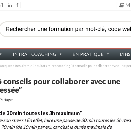
M
51
INTRA | COACHING
EN PRATIQUE
L'IN
s Bocquet
>
Résultats
>
Résultats Microcoaching “5 conseils pour collaborer avec une 
 conseils pour collaborer avec une
essée”
Partager
 de 30 min toutes les 3h maximum”
son stress ! En effet, faire une pause de 30 min toutes les 3h n’es
 90 min (de 10 min par ex), car c’est la durée maximale de