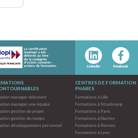
RMATIONS
CENTRES DE FORMATION
CONTOURNABLES
PHARES
ation manager débutant
Formations à Lille
ation manager une équipe
Formations à Strasbourg
ation gestion de projet
Formations à Paris
ation gestion du temps
Formations à Nantes
ation développement personnel
Formations à Rennes
Formations à Lyon