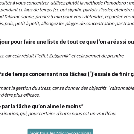
icultés à vous concentrer, utilisez plutôt la méthode Pomodoro : m
pendant ce laps de temps (ce qui signifie parfois s’isoler, éteindre 
nd l’alarme sonne, prenez 5 min pour vous détendre, regarder vos m
s, puis, petit à petit, allongez les plages de concentration par tran
ur pour faire une liste de tout ce que l’on a réussi ou
, car cela réduit l’“effet Zeigarnik”, et cela permet de prendre
s de temps concernant nos tâches (“j’essaie de finir ç
nant la gestion du stress, car se donner des objectifs “raisonnable
’être plus efficace.
par la tâche qu’on aime le moins”
tination, qui, pour certains d’entre nous est un vrai fléau.
Voir tous les Micro-coachings