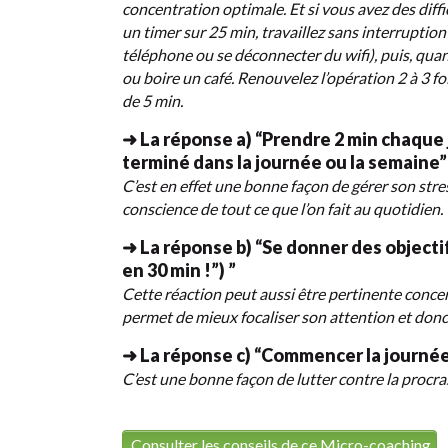
concentration optimale. Et si vous avez des diff
un timer sur 25 min, travaillez sans interruption 
téléphone ou se déconnecter du wifi), puis, qua
ou boire un café. Renouvelez l’opération 2 à 3 foi
de 5 min.
➜ La réponse a) “Prendre 2 min chaque jo
terminé dans la journée ou la semaine”
C’est en effet une bonne façon de gérer son stress
conscience de tout ce que l’on fait au quotidien.
➜ La réponse b) “Se donner des objectif
en 30 min !”) ”
Cette réaction peut aussi être pertinente concer
permet de mieux focaliser son attention et donc d
➜ La réponse c) “Commencer la journée 
C’est une bonne façon de lutter contre la procras
Consulter les conseils de ce Micro-coaching