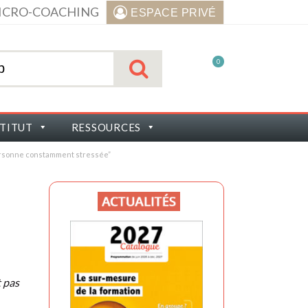
ICRO-COACHING
ESPACE PRIVÉ
0
STITUT
RESSOURCES
personne constamment stressée”
t pas