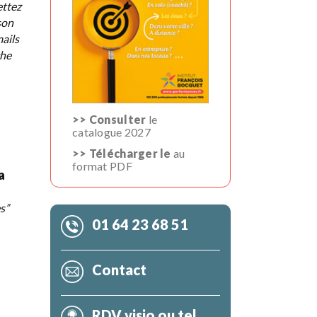
ettez
son
ails
che
>> Consulter
le
catalogue 2027
>> Télécharger le
au
format PDF
a
s”
01 64 23 68 51
Contact
RDV visio ou tel