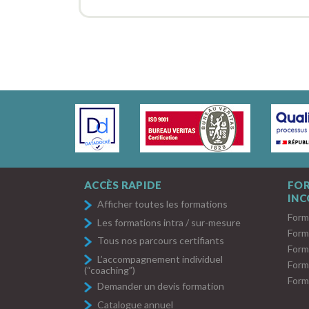
ACCÈS RAPIDE
FO
IN
Afficher toutes les formations
Form
Les formations intra / sur-mesure
Form
Tous nos parcours certifiants
Form
L’accompagnement individuel
Form
(“coaching”)
Form
Demander un devis formation
Catalogue annuel