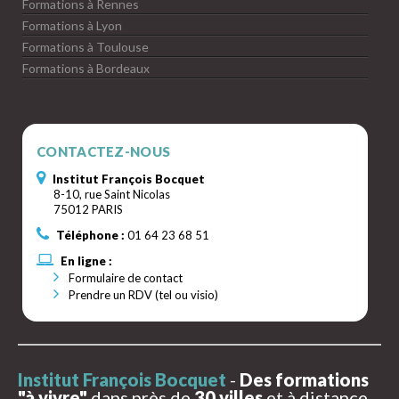
Formations à Rennes
Formations à Lyon
Formations à Toulouse
Formations à Bordeaux
CONTACTEZ-NOUS
Institut François Bocquet
8-10, rue Saint Nicolas
75012 PARIS
Téléphone :
01 64 23 68 51
En ligne :
Formulaire de contact
Prendre un RDV (tel ou visio)
Institut François Bocquet
-
Des formations
"à vivre"
dans près de
30 villes
et à distance