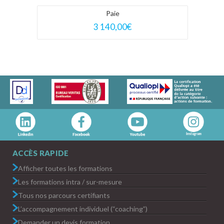
Paie
3 140,00
€
ACCÈS RAPIDE
Afficher toutes les formations
Les formations intra / sur-mesure
Tous nos parcours certifiants
L’accompagnement individuel (“coaching”)
Demander un devis formation