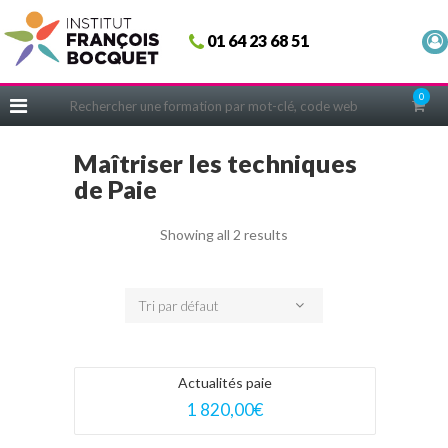
Fermer
01 64 23 68 51
ACCUEIL
FORMATIONS
0
CERIFICATIONS
Maîtriser les techniques
INTRAS | SUR-MESURE
de Paie
COACHING
EN PRATIQUE
Showing all 2 results
NOUS CONNAÎTRE
CONSEILS MICRO-COACHING
Tri par défaut
PODCAST
WEBINAIRES
Actualités paie
QUESTIONNAIRE GRATUIT
1 820,00
€