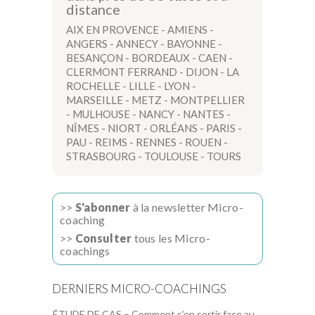
distance
AIX EN PROVENCE
-
AMIENS
-
ANGERS
-
ANNECY
-
BAYONNE
-
BESANÇON
-
BORDEAUX
-
CAEN
-
CLERMONT FERRAND
-
DIJON
-
LA
ROCHELLE
-
LILLE
-
LYON
-
MARSEILLE
-
METZ
-
MONTPELLIER
-
MULHOUSE
-
NANCY
-
NANTES
-
NÎMES
-
NIORT
-
ORLÉANS
-
PARIS
-
PAU
-
REIMS
-
RENNES
-
ROUEN
-
STRASBOURG
-
TOULOUSE
-
TOURS
>>
S'abonner
à la newsletter Micro-
coaching
>>
Consulter
tous les Micro-
coachings
DERNIERS MICRO-COACHINGS
ÉTUDE DE CAS – Comment s’en sortir face au