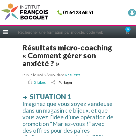
Fermer
01 64 23 68 51
ACCUEIL
FORMATIONS
0
CERIFICATIONS
Résultats micro-coaching
INTRAS | SUR-MESURE
« Comment gérer son
COACHING
anxiété ? »
EN PRATIQUE
Publié le 02/02/2026
dans
Résultats
NOUS CONNAÎTRE
0
Likes
Partager
CONSEILS MICRO-COACHING
SITUATION 1
➜
PODCAST
Imaginez que vous soyez vendeuse
dans un magasin de bijoux, et que
WEBINAIRES
vous ayez l’idée d’une opération de
QUESTIONNAIRE GRATUIT
promotion “Mariez-vous !” avec
des offres pour des paires