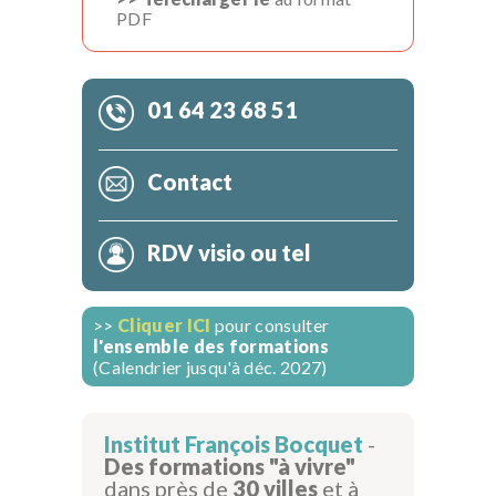
PDF
01 64 23 68 51
Contact
RDV visio ou tel
>>
Cliquer ICI
pour consulter
l'ensemble des formations
(Calendrier jusqu'à déc. 2027)
Institut François Bocquet
-
Des formations "à vivre"
dans près de
30 villes
et à