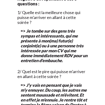
questions :
1/ Quelle est la meilleure chose qui
puisse m’arriver en allant à cette
soirée ?
=>
Je tombe sur des gens très
sympas et intéressants, qui me
présente à mon(ma) futur(e)
conjoint(e) ou à une personne très
intéressée par mon CV qui me
donne immédiatement RDV pour un
entretien d’embauche.
2/ Quel est le pire qui puisse m’arriver
en allant à cette soirée ?
=>
J’y vais en pensant que je vais
m’y ennuyer. Du coup, les autres me
sentent maussade et m’évitent. Et
en effet je m’ennuie. Je rentre tôt et
termine la 8ème saison de Dexter à