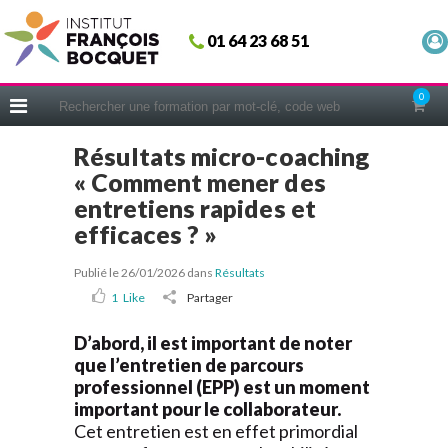
Fermer
01 64 23 68 51
ACCUEIL
FORMATIONS
0
CERIFICATIONS
Résultats micro-coaching
INTRAS | SUR-MESURE
« Comment mener des
COACHING
entretiens rapides et
efficaces ? »
EN PRATIQUE
NOUS CONNAÎTRE
Publié le 26/01/2026
dans
Résultats
CONSEILS MICRO-COACHING
1
Like
Partager
PODCAST
D’abord, il est important de noter
que l’entretien de parcours
WEBINAIRES
professionnel (EPP) est un moment
QUESTIONNAIRE GRATUIT
important pour le collaborateur.
Cet entretien est en effet primordial