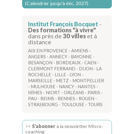
(Calendrier jusqu'à déc. 2027)
Institut François Bocquet
-
Des formations "à vivre"
dans près de
30 villes
et à
distance
AIX EN PROVENCE
-
AMIENS
-
ANGERS
-
ANNECY
-
BAYONNE
-
BESANÇON
-
BORDEAUX
-
CAEN
-
CLERMONT FERRAND
-
DIJON
-
LA
ROCHELLE
-
LILLE
-
LYON
-
MARSEILLE
-
METZ
-
MONTPELLIER
-
MULHOUSE
-
NANCY
-
NANTES
-
NÎMES
-
NIORT
-
ORLÉANS
-
PARIS
-
PAU
-
REIMS
-
RENNES
-
ROUEN
-
STRASBOURG
-
TOULOUSE
-
TOURS
>>
S'abonner
à la newsletter Micro-
coaching