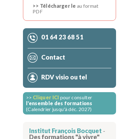
>> Télécharger le
au format
PDF
01 64 23 68 51
Contact
RDV visio ou tel
>>
Cliquer ICI
pour consulter
l'ensemble des formations
(Calendrier jusqu'à déc. 2027)
Institut François Bocquet
-
Des formations "à vivre"