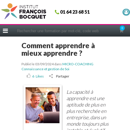
Fermer
01 64 23 68 51
ACCUEIL
FORMATIONS
0
CERIFICATIONS
Comment apprendre à
INTRAS | SUR-MESURE
mieux apprendre ?
COACHING
Publié le 03/09/2024
dans
MICRO-COACHING
EN PRATIQUE
Connaissance et gestion de Soi
NOUS CONNAÎTRE
6
Likes
Partager
CONSEILS MICRO-COACHING
La capacité à
PODCAST
apprendre est une
aptitude de plus en
WEBINAIRES
plus recherchée en
QUESTIONNAIRE GRATUIT
entreprise, dans un
monde toujours plus