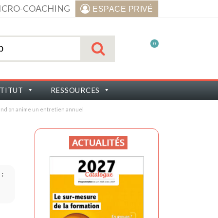
ICRO-COACHING
ESPACE PRIVÉ
0
STITUT
RESSOURCES
uand on anime un entretien annuel
 :