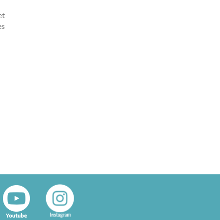
et
es