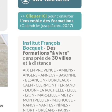
c
>>
Cliquer ICI
pour consulter
l'ensemble des formations
(Calendrier jusqu'à déc. 2027)
Institut François
Bocquet
-
Des
formations "à vivre"
dans près de
30 villes
et à distance
AIX EN PROVENCE
-
AMIENS
-
ANGERS
-
ANNECY
-
BAYONNE
-
BESANÇON
-
BORDEAUX
-
CAEN
-
CLERMONT FERRAND
-
DIJON
-
LA ROCHELLE
-
LILLE
-
LYON
-
MARSEILLE
-
METZ
-
MONTPELLIER
-
MULHOUSE
-
NANCY
-
NANTES
-
NÎMES
-
ve
NIORT
-
ORLÉANS
-
PARIS
-