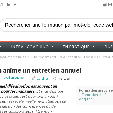
M
51
INTRA | COACHING
EN PRATIQUE
L'IN
s Bocquet
>
MICRO-COACHING Management - Travail en équipe
>
4 conseils à suivre q
n anime un entretien annuel
ravail en équipe
15
Likes
Partager
nuel d’évaluation est souvent un
Formation associée
 pour les managers.
Et si ce n’est pas
–
F
ormation chef
cice facile, c’est pourtant un outil
d’équipe
peut se révéler réellement utile, que ce
de gestion des compétences ou de
 ses collaborateurs. Attention