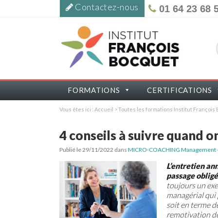
Contactez-nous
01 64 23 68 
FORMATIONS
CERTIFICATIONS
Vous êtes ici :
Accueil
>
Toutes les formations Institut Françoi
4 conseils à suivre quand o
Publié le 29/11/2022
dans
MICRO-COACHING Management - T
L’entretien an
passage obligé
toujours un exer
managérial qui 
soit en terme 
remotivation de