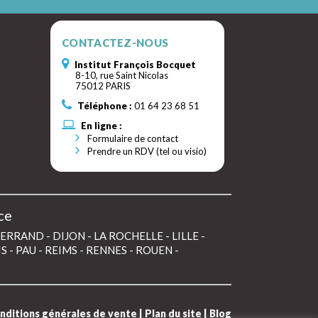
CONTACTEZ-NOUS
Institut François Bocquet
8-10, rue Saint Nicolas
75012 PARIS
Téléphone :
01 64 23 68 51
En ligne :
Formulaire de contact
Prendre un RDV (tel ou visio)
ce
FERRAND
-
DIJON
-
LA ROCHELLE
-
LILLE
-
IS
-
PAU
-
REIMS
-
RENNES
-
ROUEN
-
nditions générales de vente
|
Plan du site
|
Blog