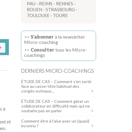
PAU
-
REIMS
-
RENNES
-
ROUEN
-
STRASBOURG
-
TOULOUSE
-
TOURS
>>
S'abonner
à la newsletter
Micro-coaching
>>
Consulter
tous les Micro-
coachings
DERNIERS MICRO-COACHINGS
ÉTUDE DE CAS – Comment s’en sortir
face au casse-tête habituel des
congés estivaux…
ÉTUDE DE CAS – Comment gérer un
collaborateur en difficulté mais qui ne
s à
souhaite pas en parler
Comment être à l’aise avec un (quasi)
ent et
inconnu ?
ues.