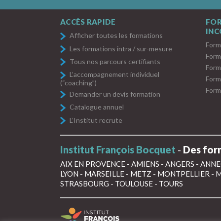
ACCÈS RAPIDE
FO
IN
Afficher toutes les formations
Form
Les formations intra / sur-mesure
Form
Tous nos parcours certifiants
Form
L’accompagnement individuel
Form
(“coaching”)
Form
Demander un devis formation
Catalogue annuel
L’Institut recrute
Institut François Bocquet
-
Des form
AIX EN PROVENCE
-
AMIENS
-
ANGERS
-
ANNE
LYON
-
MARSEILLE
-
METZ
-
MONTPELLIER
-
M
STRASBOURG
-
TOULOUSE
-
TOURS