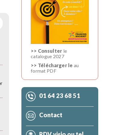
>> Consulter
le
catalogue 2027
>> Télécharger le
au
format PDF
er
01 64 23 68 51
Contact
RDV visio ou tel