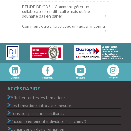
ÉTUDE DE CAS – Comment gérer un
collaborateur en difficulté mais qui ne
souhaite pas en parler
Comment être à l’aise avec un (quasi) inconnu
?
ACCÈS RAPIDE
Afficher toutes les formations
Les formations intra / sur-mesure
Tous nos parcours certifiants
L’accompagnement individuel (“coaching”)
Demander un devis formation