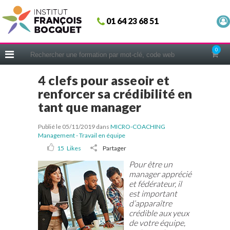
Fermer
01 64 23 68 51
ACCUEIL
FORMATIONS
0
CERIFICATIONS
4 clefs pour asseoir et
INTRAS | SUR-MESURE
renforcer sa crédibilité en
COACHING
tant que manager
EN PRATIQUE
Publié le 05/11/2019
dans
MICRO-COACHING
NOUS CONNAÎTRE
Management - Travail en équipe
15
Likes
Partager
CONSEILS MICRO-COACHING
Pour être un
PODCAST
manager apprécié
et fédérateur, il
WEBINAIRES
est important
d’apparaître
QUESTIONNAIRE GRATUIT
crédible aux yeux
de votre équipe,