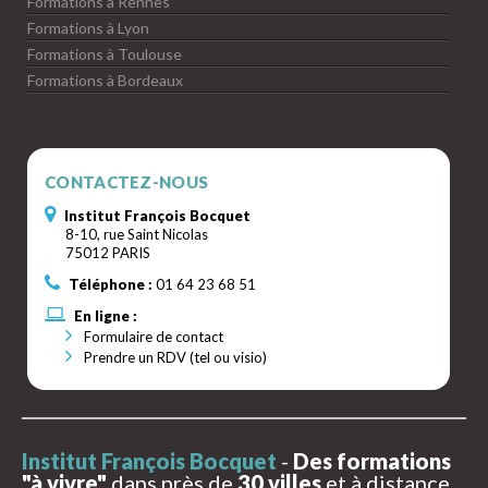
Formations à Rennes
Formations à Lyon
Formations à Toulouse
Formations à Bordeaux
CONTACTEZ-NOUS
Institut François Bocquet
8-10, rue Saint Nicolas
75012 PARIS
Téléphone :
01 64 23 68 51
En ligne :
Formulaire de contact
Prendre un RDV (tel ou visio)
Institut François Bocquet
-
Des formations
"à vivre"
dans près de
30 villes
et à distance