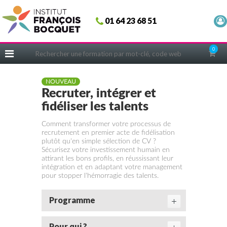
Fermer
01 64 23 68 51
ACCUEIL
FORMATIONS
0
CERIFICATIONS
INTRAS | SUR-MESURE
NOUVEAU
Recruter, intégrer et
COACHING
fidéliser les talents
EN PRATIQUE
Comment transformer votre processus de
recrutement en premier acte de fidélisation
NOUS CONNAÎTRE
plutôt qu'en simple sélection de CV ?
Sécurisez votre investissement humain en
CONSEILS MICRO-COACHING
attirant les bons profils, en réussissant leur
intégration et en adaptant votre management
PODCAST
pour stopper l'hémorragie des talents.
WEBINAIRES
Programme
QUESTIONNAIRE GRATUIT
Pour qui ?