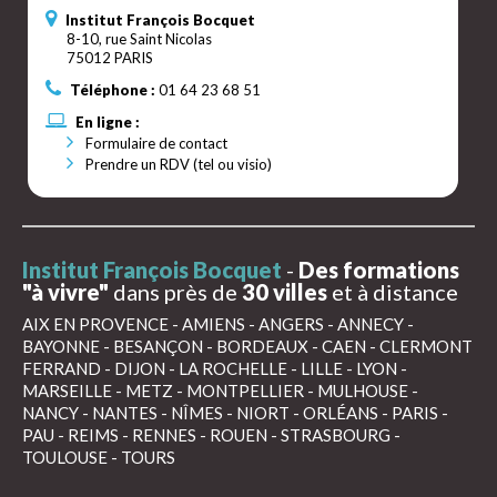
Institut François Bocquet
8-10, rue Saint Nicolas
75012 PARIS
Téléphone :
01 64 23 68 51
En ligne :
Formulaire de contact
Prendre un RDV (tel ou visio)
Institut François Bocquet
-
Des formations
"à vivre"
dans près de
30 villes
et à distance
AIX EN PROVENCE
-
AMIENS
-
ANGERS
-
ANNECY
-
BAYONNE
-
BESANÇON
-
BORDEAUX
-
CAEN
-
CLERMONT
FERRAND
-
DIJON
-
LA ROCHELLE
-
LILLE
-
LYON
-
MARSEILLE
-
METZ
-
MONTPELLIER
-
MULHOUSE
-
NANCY
-
NANTES
-
NÎMES
-
NIORT
-
ORLÉANS
-
PARIS
-
PAU
-
REIMS
-
RENNES
-
ROUEN
-
STRASBOURG
-
TOULOUSE
-
TOURS