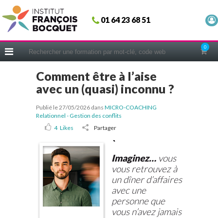
Fermer
01 64 23 68 51
ACCUEIL
FORMATIONS
0
CERIFICATIONS
Comment être à l’aise
INTRAS | SUR-MESURE
avec un (quasi) inconnu ?
COACHING
Publié le 27/05/2026
dans
MICRO-COACHING
EN PRATIQUE
Relationnel - Gestion des conflits
NOUS CONNAÎTRE
4
Likes
Partager
`
CONSEILS MICRO-COACHING
Imaginez…
vous
PODCAST
vous retrouvez à
WEBINAIRES
un dîner d’affaires
avec une
QUESTIONNAIRE GRATUIT
personne que
vous n’avez jamais