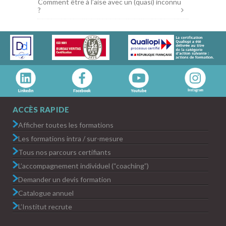
Comment être à l’aise avec un (quasi) inconnu
?
ACCÈS RAPIDE
Afficher toutes les formations
Les formations intra / sur-mesure
Tous nos parcours certifiants
L’accompagnement individuel (“coaching”)
Demander un devis formation
Catalogue annuel
L’Institut recrute