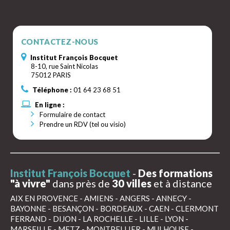
CONTACTEZ-NOUS
Institut François Bocquet
8-10, rue Saint Nicolas
75012 PARIS
Téléphone :
01 64 23 68 51
En ligne :
Formulaire de contact
Prendre un RDV (tel ou visio)
Institut François Bocquet
-
Des formations
"à vivre"
dans près de
30 villes
et à distance
AIX EN PROVENCE
-
AMIENS
-
ANGERS
-
ANNECY
-
BAYONNE
-
BESANÇON
-
BORDEAUX
-
CAEN
-
CLERMONT
FERRAND
-
DIJON
-
LA ROCHELLE
-
LILLE
-
LYON
-
MARSEILLE
-
METZ
-
MONTPELLIER
-
MULHOUSE
-