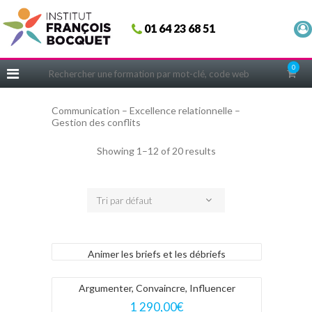
Fermer
01 64 23 68 51
ACCUEIL
FORMATIONS
0
CERIFICATIONS
Communication – Excellence relationnelle –
INTRAS | SUR-MESURE
Gestion des conflits
COACHING
Showing 1–12 of 20 results
EN PRATIQUE
NOUS CONNAÎTRE
Tri par défaut
CONSEILS MICRO-COACHING
PODCAST
Animer les briefs et les débriefs
WEBINAIRES
QUESTIONNAIRE GRATUIT
Argumenter, Convaincre, Influencer
1 290,00
€