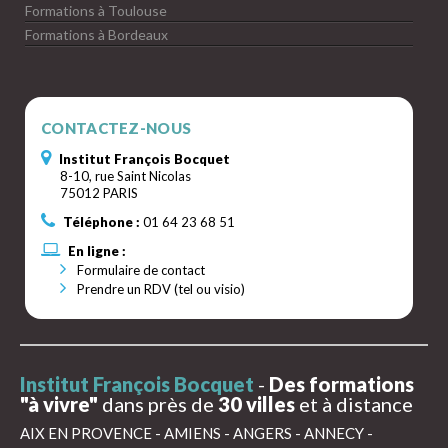
Formations à Toulouse
Formations à Bordeaux
CONTACTEZ-NOUS
Institut François Bocquet
8-10, rue Saint Nicolas
75012 PARIS
Téléphone :
01 64 23 68 51
En ligne :
Formulaire de contact
Prendre un RDV (tel ou visio)
Institut François Bocquet
-
Des formations
"à vivre"
dans près de
30 villes
et à distance
AIX EN PROVENCE
-
AMIENS
-
ANGERS
-
ANNECY
-