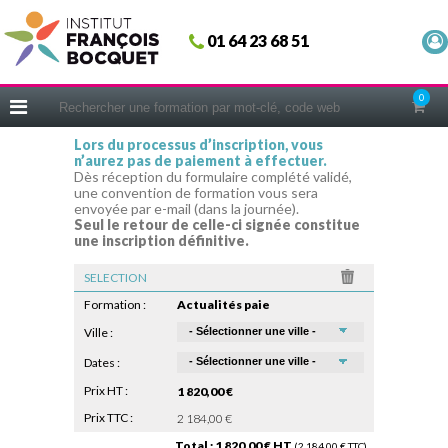
Fermer
01 64 23 68 51
ACCUEIL
FORMATIONS
0
CERIFICATIONS
Lors du processus d’inscription, vous
n’aurez pas de paiement à effectuer.
INTRAS | SUR-MESURE
Dès réception du formulaire complété validé,
une convention de formation vous sera
COACHING
envoyée par e-mail (dans la journée).
Seul le retour de celle-ci signée constitue
EN PRATIQUE
une inscription définitive.
NOUS CONNAÎTRE
SELECTION
CONSEILS MICRO-COACHING
Formation :
Actualités paie
PODCAST
Ville :
Dates :
WEBINAIRES
Prix HT :
1 820,00 €
QUESTIONNAIRE GRATUIT
Prix TTC :
2 184,00 €
Total : 1 820,00 € HT
(2 184,00 € TTC)