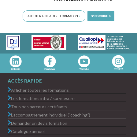
AJOUTER UNE AUTRE FORMATION
>
S'INSCRIRE >
ACCÈS RAPIDE
Afficher toutes les formations
Les formations intra / sur-mesure
Tous nos parcours certifiants
L’accompagnement individuel (“coaching”)
Demander un devis formation
Catalogue annuel