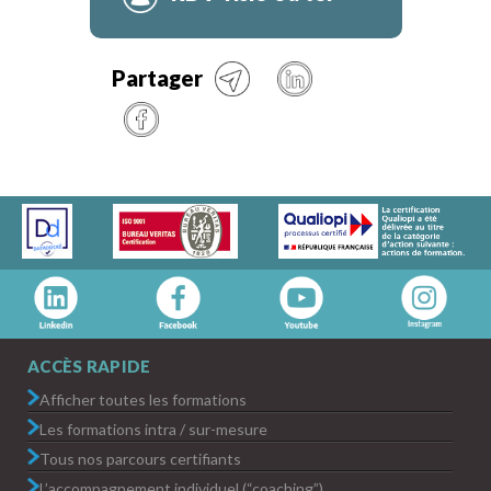
Partager
ACCÈS RAPIDE
Afficher toutes les formations
Les formations intra / sur-mesure
Tous nos parcours certifiants
L’accompagnement individuel (“coaching”)