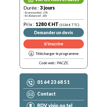
Durée :
3 jours
- En présentiel : 17h
- En distanciel : 21h
Prix :
1280 € HT
(1536 € TTC)
Demander un devis
S'inscrire
Télécharger le programme
Code web :
PACZE
01 64 23 68 51
Contact
RDV visio ou tel