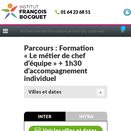
Fermer
01 64 23 68 51
ACCUEIL
FORMATIONS
0
CERIFICATIONS
INTRAS | SUR-MESURE
Parcours : Formation
« Le métier de chef
COACHING
d’équipe » + 1h30
EN PRATIQUE
d’accompagnement
NOUS CONNAÎTRE
individuel
CONSEILS MICRO-COACHING
Villes et dates
PODCAST
WEBINAIRES
INTER
INTRA
QUESTIONNAIRE GRATUIT
Voir les villes et dates