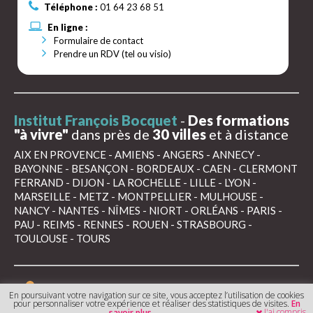
Téléphone :
01 64 23 68 51
En ligne :
Formulaire de contact
Prendre un RDV (tel ou visio)
Institut François Bocquet
-
Des formations
"à vivre"
dans près de
30 villes
et à distance
AIX EN PROVENCE
-
AMIENS
-
ANGERS
-
ANNECY
-
BAYONNE
-
BESANÇON
-
BORDEAUX
-
CAEN
-
CLERMONT
FERRAND
-
DIJON
-
LA ROCHELLE
-
LILLE
-
LYON
-
MARSEILLE
-
METZ
-
MONTPELLIER
-
MULHOUSE
-
NANCY
-
NANTES
-
NÎMES
-
NIORT
-
ORLÉANS
-
PARIS
-
PAU
-
REIMS
-
RENNES
-
ROUEN
-
STRASBOURG
-
TOULOUSE
-
TOURS
Mentions légales
Conditions générales de
En poursuivant votre navigation sur ce site, vous acceptez l’utilisation de cookies
vente
pour personnaliser votre expérience et réaliser des statistiques de visites.
En
J'ai compris
savoir plus.