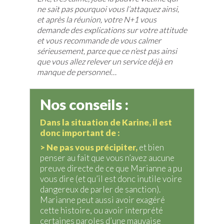
ne sait pas pourquoi vous l’attaquez ainsi,
et après la réunion, votre N+1 vous
demande des explications sur votre attitude
et vous recommande de vous calmer
sérieusement, parce que ce n’est pas ainsi
que vous allez relever un service déjà en
manque de personnel…
Nos conseils :
Dans la situation de Karine, il est
donc important de :
> Ne pas vous précipiter,
et bien
penser au fait que vous n’avez aucune
preuve directe de ce que Marianne a pu
vous dire (et qu’il est donc inutile voire
dangereux de parler de sanction).
Marianne peut aussi avoir exagéré
cette histoire, ou avoir interprété
certaines paroles d’une mauvaise