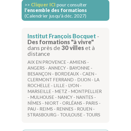
>>
Cliquer ICI
pour consulter
l'ensemble des formations
(Calendrier jusqu'à déc. 2027)
Institut François Bocquet
-
Des formations "à vivre"
dans près de
30 villes
et à
distance
AIX EN PROVENCE
-
AMIENS
-
ANGERS
-
ANNECY
-
BAYONNE
-
BESANÇON
-
BORDEAUX
-
CAEN
-
CLERMONT FERRAND
-
DIJON
-
LA
ROCHELLE
-
LILLE
-
LYON
-
MARSEILLE
-
METZ
-
MONTPELLIER
-
MULHOUSE
-
NANCY
-
NANTES
-
NÎMES
-
NIORT
-
ORLÉANS
-
PARIS
-
PAU
-
REIMS
-
RENNES
-
ROUEN
-
STRASBOURG
-
TOULOUSE
-
TOURS