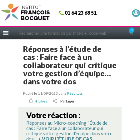
Fermer
01 64 23 68 51
ACCUEIL
FORMATIONS
0
CERIFICATIONS
Réponses à l’étude de
INTRAS | SUR-MESURE
cas : Faire face à un
COACHING
collaborateur qui critique
votre gestion d’équipe…
EN PRATIQUE
dans votre dos
NOUS CONNAÎTRE
CONSEILS MICRO-COACHING
Publié le 11/09/2023
dans
Résultats
4
Likes
Partager
PODCAST
Votre réaction :
WEBINAIRES
Réponses au Micro-coaching “Étude de
QUESTIONNAIRE GRATUIT
cas : Faire face à un collaborateur qui
critique votre gestion d’équipe dans votre
dos”
> VOIR L’ÉTUDE DE CAS