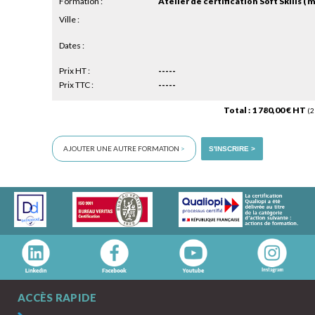
Formation :
Atelier de certification Soft Skills ( 
Ville :
Dates :
Prix HT :
-----
Prix TTC :
-----
Total : 1 780,00 € HT
(2
AJOUTER UNE AUTRE FORMATION
>
S'INSCRIRE >
ACCÈS RAPIDE