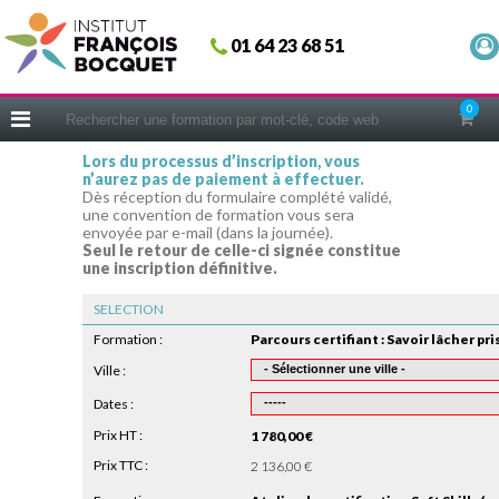
Fermer
01 64 23 68 51
ACCUEIL
FORMATIONS
0
CERIFICATIONS
Lors du processus d’inscription, vous
n’aurez pas de paiement à effectuer.
INTRAS | SUR-MESURE
Dès réception du formulaire complété validé,
une convention de formation vous sera
COACHING
envoyée par e-mail (dans la journée).
Seul le retour de celle-ci signée constitue
EN PRATIQUE
une inscription définitive.
NOUS CONNAÎTRE
SELECTION
CONSEILS MICRO-COACHING
Formation :
PODCAST
Ville :
Dates :
WEBINAIRES
Prix HT :
1 780,00 €
QUESTIONNAIRE GRATUIT
Prix TTC :
2 136,00 €