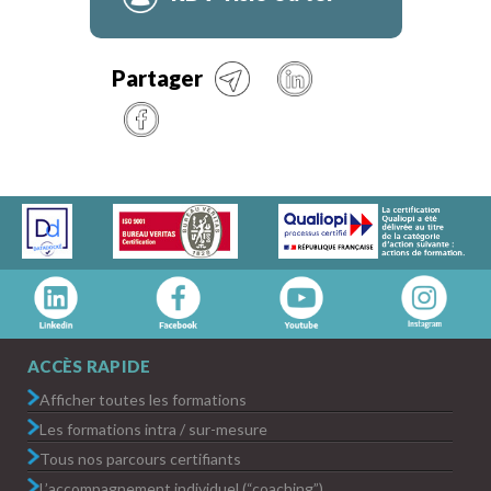
Partager
ACCÈS RAPIDE
Afficher toutes les formations
Les formations intra / sur-mesure
Tous nos parcours certifiants
L’accompagnement individuel (“coaching”)