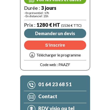
Durée :
3 jours
- En présentiel : 17h
- En distanciel : 21h
Prix :
1280 € HT
(1536 € TTC)
Demander un devis
S'inscrire
Télécharger le programme
Code web :
PAAZF
01 64 23 68 51
Contact
RDV visio ou tel