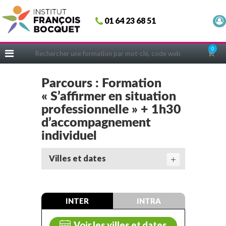
Fermer
01 64 23 68 51
ACCUEIL
FORMATIONS
0
CERIFICATIONS
INTRAS | SUR-MESURE
Parcours : Formation
« S’affirmer en situation
COACHING
professionnelle » + 1h30
EN PRATIQUE
d’accompagnement
NOUS CONNAÎTRE
individuel
CONSEILS MICRO-COACHING
Villes et dates
PODCAST
WEBINAIRES
INTER
INTRA
QUESTIONNAIRE GRATUIT
Voir les villes et dates