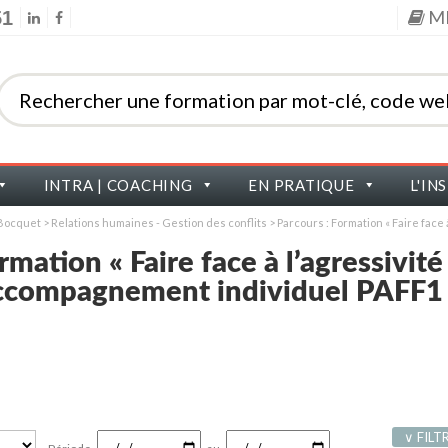
M
51
INTRA | COACHING
EN PRATIQUE
L'IN
s Bocquet
>
Relations humaines - Gestion des conflits
>
Parcours : Formation « Faire face 
rmation « Faire face à l’agressivité
d’accompagnement individuel PAFF1
∨ FILT