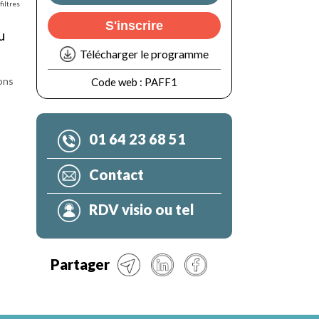
filtres
S'inscrire
u
Télécharger le programme
ons
Code web :
PAFF1
01 64 23 68 51
Contact
RDV visio ou tel
Partager