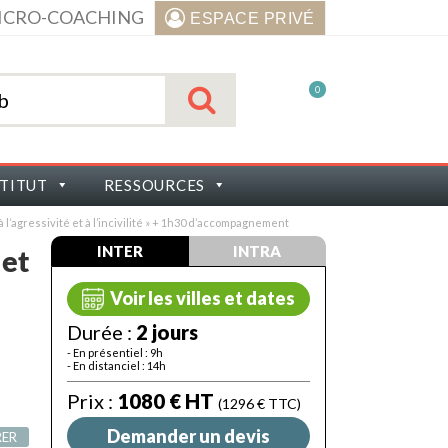
ICRO-COACHING
ESPACE PRIVÉ
0
STITUT
RESSOURCES
à l’agressivité et à l’incivilité » + 1h30 d’accompagnement
INTER
INTRA
 et
Voir les villes et dates
Durée :
2 jours
- En présentiel : 9h
- En distanciel : 14h
Prix :
1080 € HT
(1296 € TTC)
Demander un devis
RER