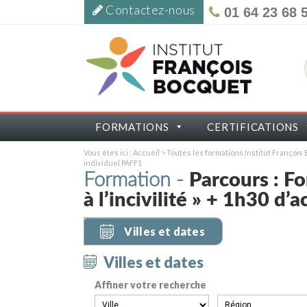
Contactez-nous
01 64 23 68 
FORMATIONS
CERTIFICATIONS
Vous êtes ici :
Accueil
>
Toutes les formations Institut Françoi
individuel PAFF1
Formation -
Parcours : Fo
à l’incivilité » + 1h30 
Villes et dates
Villes et dates
Affiner votre recherche