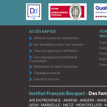
ACCÈS RAPIDE
FO
IN
Afficher toutes les formations
Form
Les formations intra / sur-mesure
Form
Tous nos parcours certifiants
Form
L’accompagnement individuel
Form
(“coaching”)
Form
Demander un devis formation
Catalogue annuel
L’Institut recrute
Institut François Bocquet
-
Des form
AIX EN PROVENCE
-
AMIENS
-
ANGERS
-
ANNE
LYON
-
MARSEILLE
-
METZ
-
MONTPELLIER
-
M