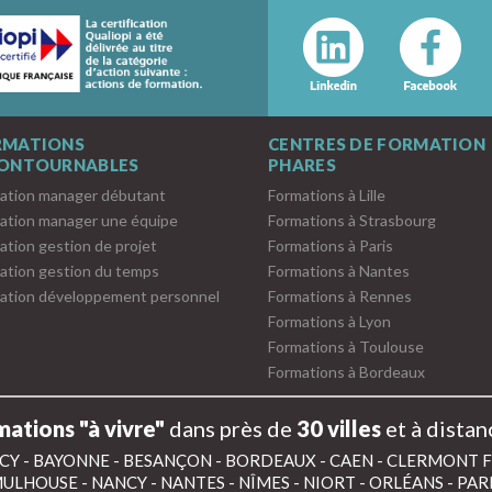
RMATIONS
CENTRES DE FORMATION
CONTOURNABLES
PHARES
ation manager débutant
Formations à Lille
ation manager une équipe
Formations à Strasbourg
ation gestion de projet
Formations à Paris
ation gestion du temps
Formations à Nantes
ation développement personnel
Formations à Rennes
Formations à Lyon
Formations à Toulouse
Formations à Bordeaux
ations "à vivre"
dans près de
30 villes
et à distan
CY
-
BAYONNE
-
BESANÇON
-
BORDEAUX
-
CAEN
-
CLERMONT 
ULHOUSE
-
NANCY
-
NANTES
-
NÎMES
-
NIORT
-
ORLÉANS
-
PAR