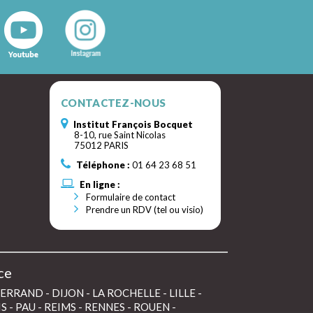
CONTACTEZ-NOUS
Institut François Bocquet
8-10, rue Saint Nicolas
75012 PARIS
Téléphone :
01 64 23 68 51
En ligne :
Formulaire de contact
Prendre un RDV (tel ou visio)
ce
FERRAND
-
DIJON
-
LA ROCHELLE
-
LILLE
-
IS
-
PAU
-
REIMS
-
RENNES
-
ROUEN
-